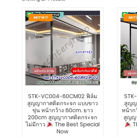
by
latest
ลดราคา!
ลดรา
STK-VC004-60CM02 ฟิล์ม
STK-
สูญญากาศติดกระจก แบบขาว
สูญญ
ขุ่น หน้ากว้าง 60cm. ยาว
หน้าก
200cm สูญญากาศติดกระจก
สูญญ
ไม่มีกาว
The Best Special
T
Now