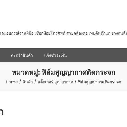
ุปกรณ์งานฝีมือ เชือกห้อยโทรศัพท์ สายคล้องคอ เทปตีนตุ๊กแก ยางกันลื
ตะกร้าสินค้า
แจ้งชำระเงิน
หมวดหมู่:
ฟิล์มสูญญากาศติดกระจก
Home
สินค้า
สติ๊กเกอร์ สูญญากาศ
ฟิล์มสูญญากาศติดกระจก
ก