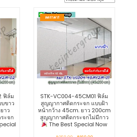
ลดราคา!
ฟิล์ม
STK-VC004-45CM01 ฟิล์ม
บบขาว
สูญญากาศติดกระจก แบบฝ้า
 ยาว
หน้ากว้าง 45cm. ยาว 200cm
กระจก
สูญญากาศติดกระจกไม่มีกาว
pecial
The Best Special Now
Original
Current