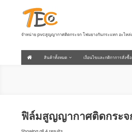
Skip
to
content
จำหน่าย pvcสูญญากาศติดกระจก โฟมยางกันกระแทก อะไหล่และอ
สินค้าทั้งหมด
เงื่อนไขและกติกาการสั่งซื้อ
ฟิล์มสูญญากาศติดกระจ
Sorted
Showing all 4 results