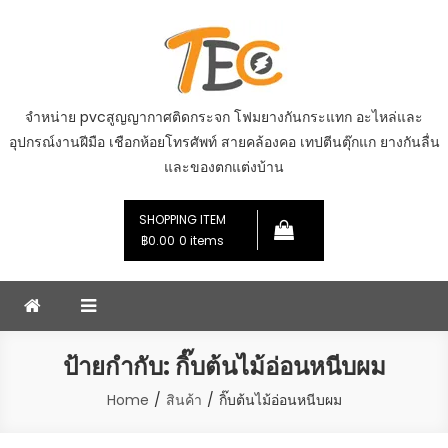
Skip
to
content
จำหน่าย pvcสูญญากาศติดกระจก โฟมยางกันกระแทก อะไหล่และ
อุปกรณ์งานฝีมือ เชือกห้อยโทรศัพท์ สายคล้องคอ เทปตีนตุ๊กแก ยางกันลื่น
และของตกแต่งบ้าน
SHOPPING ITEM
฿0.00
0 items
ป้ายกำกับ:
กิ๊บต้นไม้อ่อนหนีบผม
Home
สินค้า
กิ๊บต้นไม้อ่อนหนีบผม