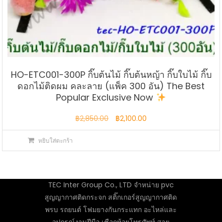
HO-ETC001-300P กิ๊บต้นไม้ กิ๊บต้นหญ้า กิ๊บใบไม้ กิ๊บ
ดอกไม้ติดผม คละลาย (แพ็ค 300 อัน) The Best
Popular Exclusive Now
Original
Current
฿
2,850.00
฿
2,100.00
price
price
หยิบใส่ตะกร้า
was:
is:
฿2,850.00.
฿2,100.00.
TEC Inter Group Co., LTD จำหน่าย pvc
สูญญากาศติดกระจก สติ๊กเกอร์สูญญากาศติด
พรบ รถยนต์ โฟมยางกันกระแทก อะไหล่และ
อุปกรณ์งานฝีมือ เชือกห้อยโทรศัพท์ สาย