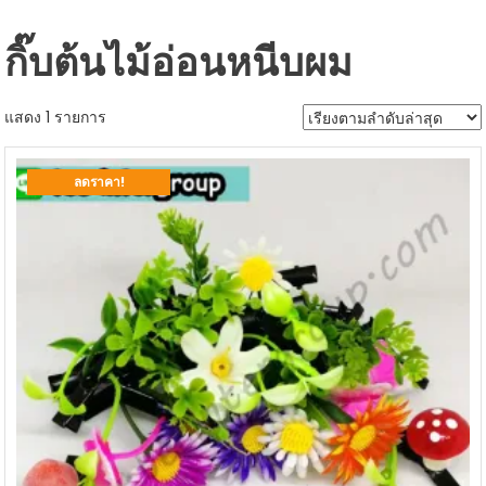
กิ๊บต้นไม้อ่อนหนีบผม
แสดง 1 รายการ
ลดราคา!