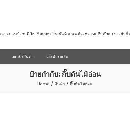
ุปกรณ์งานฝีมือ เชือกห้อยโทรศัพท์ สายคล้องคอ เทปตีนตุ๊กแก ยางกันลื
ตะกร้าสินค้า
แจ้งชำระเงิน
ป้ายกำกับ:
กิ๊บต้นไม้อ่อน
Home
สินค้า
กิ๊บต้นไม้อ่อน