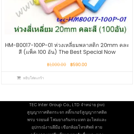
HM-B0017-100P-01 ห่วงเหลี่ยมพลาสติก 20mm คละ
สี (แพ็ค 100 อัน) The Best Special Now
Original
Current
฿
1,000.00
฿
590.00
price
price
หยิบใส่ตะกร้า
was:
is:
฿1,000.00.
฿590.00.
TEC Inter Group Co., LTD จำหน่าย pvc
สูญญากาศติดกระจก สติ๊กเกอร์สูญญากาศติด
พรบ รถยนต์ โฟมยางกันกระแทก อะไหล่และ
อุปกรณ์งานฝีมือ เชือกห้อยโทรศัพท์ สาย