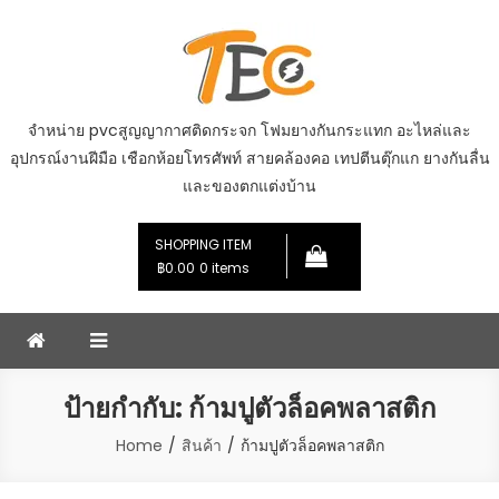
Skip
to
content
จำหน่าย pvcสูญญากาศติดกระจก โฟมยางกันกระแทก อะไหล่และ
อุปกรณ์งานฝีมือ เชือกห้อยโทรศัพท์ สายคล้องคอ เทปตีนตุ๊กแก ยางกันลื่น
และของตกแต่งบ้าน
SHOPPING ITEM
฿0.00
0 items
ป้ายกำกับ:
ก้ามปูตัวล็อคพลาสติก
Home
สินค้า
ก้ามปูตัวล็อคพลาสติก