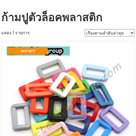
ก้ามปูตัวล็อคพลาสติก
แสดง 1 รายการ
ลดราคา!