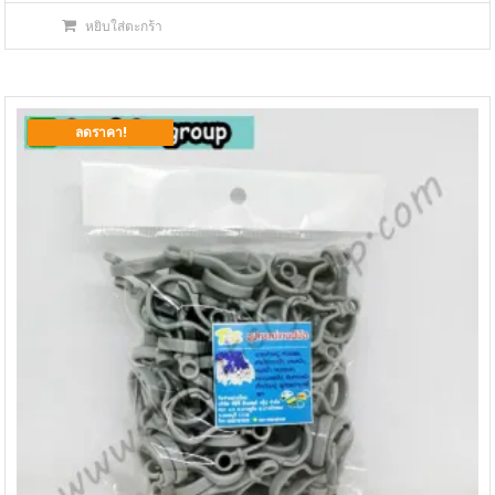
price
price
หยิบใส่ตะกร้า
was:
is:
฿500.00.
฿350.00.
ลดราคา!