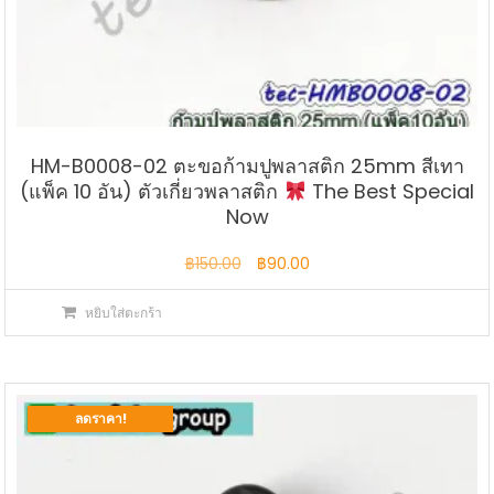
HM-B0008-02 ตะขอก้ามปูพลาสติก 25mm สีเทา
(แพ็ค 10 อัน) ตัวเกี่ยวพลาสติก
The Best Special
Now
Original
Current
฿
150.00
฿
90.00
price
price
หยิบใส่ตะกร้า
was:
is:
฿150.00.
฿90.00.
ลดราคา!