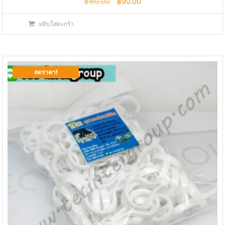
Original
Current
฿
150.00
฿
90.00
price
price
หยิบใส่ตะกร้า
was:
is:
฿150.00.
฿90.00.
ลดราคา!