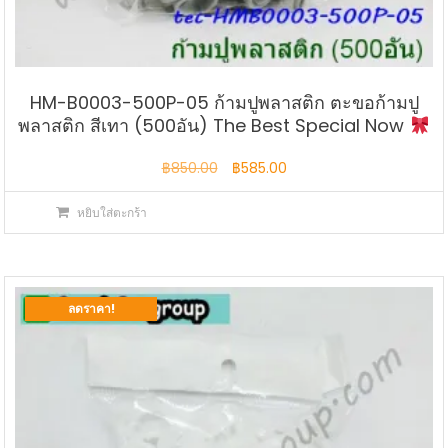
HM-B0003-500P-05 ก้ามปูพลาสติก ตะขอก้ามปู
พลาสติก สีเทา (500อัน) The Best Special Now
Original
Current
฿
850.00
฿
585.00
price
price
หยิบใส่ตะกร้า
was:
is:
฿850.00.
฿585.00.
ลดราคา!