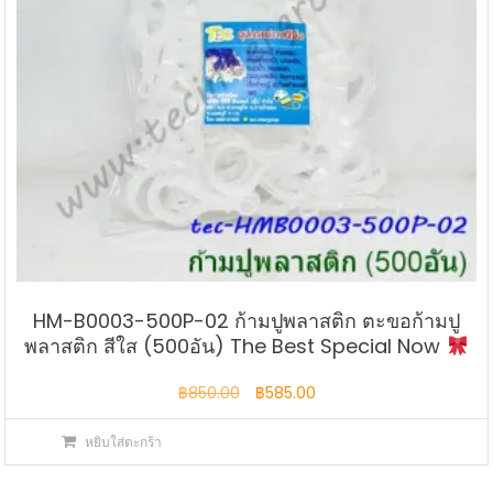
HM-B0003-500P-02 ก้ามปูพลาสติก ตะขอก้ามปู
พลาสติก สีใส (500อัน) The Best Special Now
Original
Current
฿
850.00
฿
585.00
price
price
หยิบใส่ตะกร้า
was:
is:
฿850.00.
฿585.00.