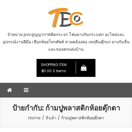
Skip
to
content
จำหน่าย pvcสูญญากาศติดกระจก โฟมยางกันกระแทก อะไหล่และ
อุปกรณ์งานฝีมือ เชือกห้อยโทรศัพท์ สายคล้องคอ เทปตีนตุ๊กแก ยางกันลื่น
และของตกแต่งบ้าน
SHOPPING ITEM
฿0.00
0 items
ป้ายกำกับ:
ก้ามปูพลาสติกห้อยตุ๊กตา
Home
สินค้า
ก้ามปูพลาสติกห้อยตุ๊กตา