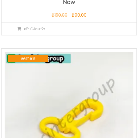
Now
Original
Current
฿
150.00
฿
90.00
price
price
หยิบใส่ตะกร้า
was:
is:
฿150.00.
฿90.00.
ลดราคา!