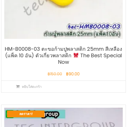
HM-B0008-03 ตะขอก้ามปูพลาสติก 25mm สีเหลือง
(แพ็ค 10 อัน) ตัวเกี่ยวพลาสติก
The Best Special
Now
Original
Current
฿
150.00
฿
90.00
price
price
หยิบใส่ตะกร้า
was:
is:
฿150.00.
฿90.00.
ลดราคา!