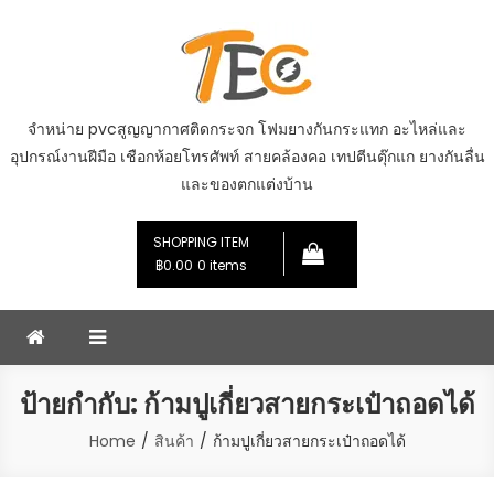
Skip
to
content
จำหน่าย pvcสูญญากาศติดกระจก โฟมยางกันกระแทก อะไหล่และ
อุปกรณ์งานฝีมือ เชือกห้อยโทรศัพท์ สายคล้องคอ เทปตีนตุ๊กแก ยางกันลื่น
และของตกแต่งบ้าน
SHOPPING ITEM
฿0.00
0 items
ป้ายกำกับ:
ก้ามปูเกี่ยวสายกระเป๋าถอดได้
Home
สินค้า
ก้ามปูเกี่ยวสายกระเป๋าถอดได้