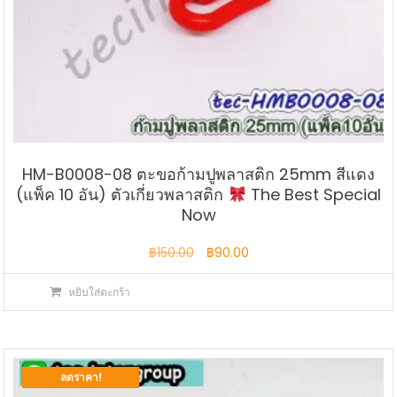
HM-B0008-08 ตะขอก้ามปูพลาสติก 25mm สีแดง
(แพ็ค 10 อัน) ตัวเกี่ยวพลาสติก
The Best Special
Now
Original
Current
฿
150.00
฿
90.00
price
price
หยิบใส่ตะกร้า
was:
is:
฿150.00.
฿90.00.
ลดราคา!