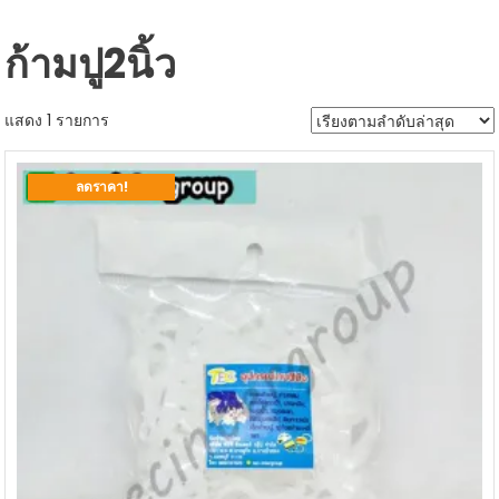
ก้ามปู2นิ้ว
แสดง 1 รายการ
ลดราคา!