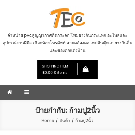
Skip
to
content
จำหน่าย pvcสูญญากาศติดกระจก โฟมยางกันกระแทก อะไหล่และ
อุปกรณ์งานฝีมือ เชือกห้อยโทรศัพท์ สายคล้องคอ เทปตีนตุ๊กแก ยางกันลื่น
และของตกแต่งบ้าน
SHOPPING ITEM
฿0.00
0 items
ป้ายกำกับ:
ก้ามปู2นิ้ว
Home
สินค้า
ก้ามปู2นิ้ว