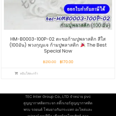
HM-B0003-100P-02 ตะขอก้ามปูพลาสติก สีใส
(100อัน) พวงกุญแจ ก้ามปูพลาสติก
The Best
Special Now
Original
Current
฿
210.00
฿
170.00
price
price
หยิบใส่ตะกร้า
was:
is:
฿210.00.
฿170.00.
TEC Inter Group Co., LTD จำหน่าย pvc
สูญญากาศติดกระจก สติ๊กเกอร์สูญญากาศติด
พรบ รถยนต์ โฟมยางกันกระแทก อะไหล่และ
อุปกรณ์งานฝีมือ เชือกห้อยโทรศัพท์ สาย