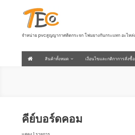
Skip
to
content
จำหน่าย pvcสูญญากาศติดกระจก โฟมยางกันกระแทก อะไหล่และอ
สินค้าทั้งหมด
เงื่อนไขและกติกาการสั่งซื้อ
คีย์บอร์ดคอม
แสดง 1 รายการ