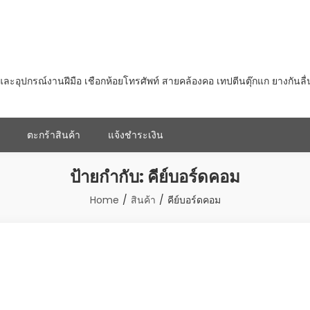
ุปกรณ์งานฝีมือ เชือกห้อยโทรศัพท์ สายคล้องคอ เทปตีนตุ๊กแก ยางกันลื
ตะกร้าสินค้า
แจ้งชำระเงิน
ป้ายกำกับ:
คีย์บอร์ดคอม
Home
สินค้า
คีย์บอร์ดคอม