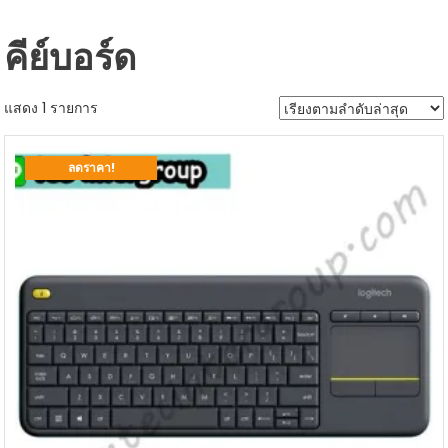
คีย์บอร์ด
แสดง 1 รายการ
ลดราคา!