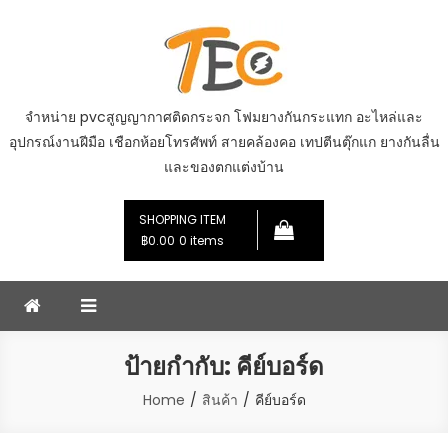
Skip
to
content
จำหน่าย pvcสูญญากาศติดกระจก โฟมยางกันกระแทก อะไหล่และ
อุปกรณ์งานฝีมือ เชือกห้อยโทรศัพท์ สายคล้องคอ เทปตีนตุ๊กแก ยางกันลื่น
และของตกแต่งบ้าน
SHOPPING ITEM
฿0.00
0 items
ป้ายกำกับ:
คีย์บอร์ด
Home
สินค้า
คีย์บอร์ด