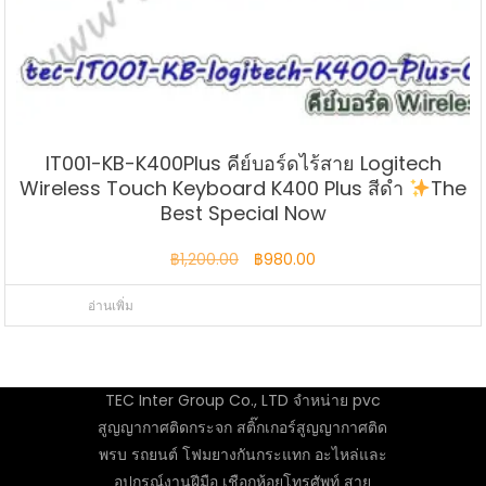
IT001-KB-K400Plus คีย์บอร์ดไร้สาย Logitech
Wireless Touch Keyboard K400 Plus สีดำ
The
Best Special Now
Original
Current
฿
1,200.00
฿
980.00
price
price
อ่านเพิ่ม
was:
is:
฿1,200.00.
฿980.00.
TEC Inter Group Co., LTD จำหน่าย pvc
สูญญากาศติดกระจก สติ๊กเกอร์สูญญากาศติด
พรบ รถยนต์ โฟมยางกันกระแทก อะไหล่และ
อุปกรณ์งานฝีมือ เชือกห้อยโทรศัพท์ สาย