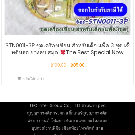
STN0011-3P ชุดเครื่องเขียน สำหรับเด็ก แพ็ค 3 ชุด เซ็
ทดินสอ ยางลบ สมุด
The Best Special Now
Original
Current
฿
199.00
฿
85.00
price
price
หยิบใส่ตะกร้า
was:
is:
฿199.00.
฿85.00.
TEC Inter Group Co., LTD จำหน่าย pvc
สูญญากาศติดกระจก สติ๊กเกอร์สูญญากาศติด
พรบ รถยนต์ โฟมยางกันกระแทก อะไหล่และ
อุปกรณ์งานฝีมือ เชือกห้อยโทรศัพท์ สาย