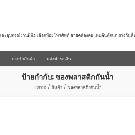
ุปกรณ์งานฝีมือ เชือกห้อยโทรศัพท์ สายคล้องคอ เทปตีนตุ๊กแก ยางกันลื
ตะกร้าสินค้า
แจ้งชำระเงิน
ป้ายกำกับ:
ซองพลาสติกกันน้ำ
Home
สินค้า
ซองพลาสติกกันน้ำ