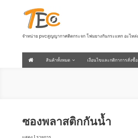
Skip
to
content
จำหน่าย pvcสูญญากาศติดกระจก โฟมยางกันกระแทก อะไหล่และอ
สินค้าทั้งหมด
เงื่อนไขและกติกาการสั่งซื้อ
ซองพลาสติกกันน้ำ
แสดง 1 รายการ