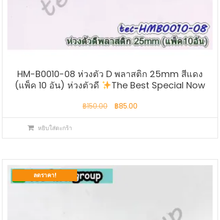
HM-B0010-08 ห่วงตัว D พลาสติก 25mm สีแดง
(แพ็ค 10 อัน) ห่วงตัวดี
The Best Special Now
Original
Current
฿
150.00
฿
85.00
price
price
หยิบใส่ตะกร้า
was:
is:
฿150.00.
฿85.00.
ลดราคา!