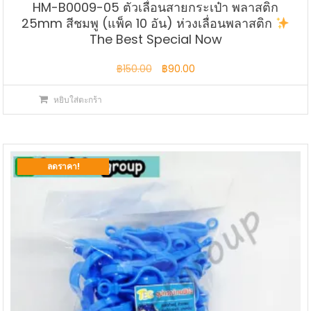
HM-B0009-05 ตัวเลื่อนสายกระเป๋า พลาสติก
25mm สีชมพู (แพ็ค 10 อัน) ห่วงเลื่อนพลาสติก
The Best Special Now
Original
Current
฿
150.00
฿
90.00
price
price
หยิบใส่ตะกร้า
was:
is:
฿150.00.
฿90.00.
ลดราคา!