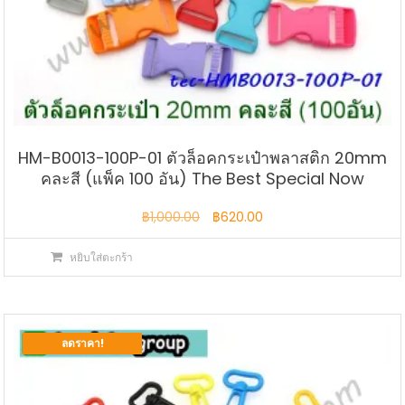
HM-B0013-100P-01 ตัวล็อคกระเป๋าพลาสติก 20mm
คละสี (แพ็ค 100 อัน) The Best Special Now
Original
Current
฿
1,000.00
฿
620.00
price
price
หยิบใส่ตะกร้า
was:
is:
฿1,000.00.
฿620.00.
ลดราคา!