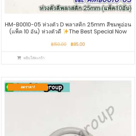
HM-B0010-05 ห่วงตัว D พลาสติก 25mm สีชมพูอ่อน
(แพ็ค 10 อัน) ห่วงตัวดี
The Best Special Now
Original
Current
฿
150.00
฿
85.00
price
price
หยิบใส่ตะกร้า
was:
is:
฿150.00.
฿85.00.
ลดราคา!