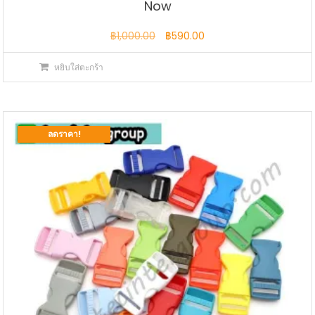
Now
Original
Current
฿
1,000.00
฿
590.00
price
price
หยิบใส่ตะกร้า
was:
is:
฿1,000.00.
฿590.00.
ลดราคา!