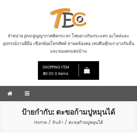
Skip
to
content
จำหน่าย pvcสูญญากาศติดกระจก โฟมยางกันกระแทก อะไหล่และ
อุปกรณ์งานฝีมือ เชือกห้อยโทรศัพท์ สายคล้องคอ เทปตีนตุ๊กแก ยางกันลื่น
และของตกแต่งบ้าน
SHOPPING ITEM
฿0.00
0 items
ป้ายกำกับ:
ตะขอก้ามปูหมุนได้
Home
สินค้า
ตะขอก้ามปูหมุนได้