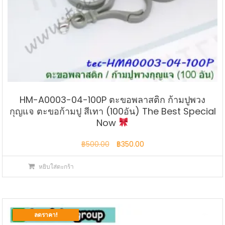
HM-A0003-04-100P ตะขอพลาสติก ก้ามปูพวง
กุญแจ ตะขอก้ามปู สีเทา (100อัน) The Best Special
Now
Original
Current
฿
500.00
฿
350.00
price
price
หยิบใส่ตะกร้า
was:
is:
฿500.00.
฿350.00.
ลดราคา!