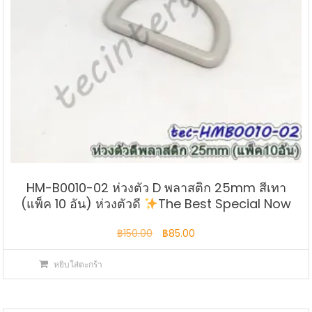
HM-B0010-02 ห่วงตัว D พลาสติก 25mm สีเทา
(แพ็ค 10 อัน) ห่วงตัวดี
The Best Special Now
Original
Current
฿
150.00
฿
85.00
price
price
หยิบใส่ตะกร้า
was:
is:
฿150.00.
฿85.00.