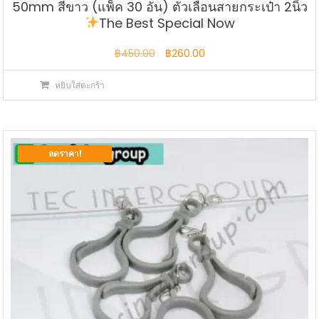
50mm สีขาว (แพ็ค 30 อัน) ตัวเลื่อนสายกระเป๋า 2นิ้ว
The Best Special Now
Original
Current
฿
450.00
฿
260.00
price
price
หยิบใส่ตะกร้า
was:
is:
฿450.00.
฿260.00.
ลดราคา!