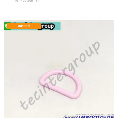
หยิบใส่ตะกร้า
was:
is:
฿150.00.
฿85.00.
ลดราคา!