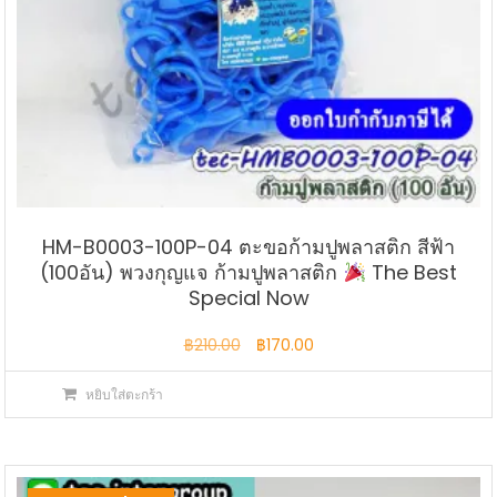
HM-B0003-100P-04 ตะขอก้ามปูพลาสติก สีฟ้า
(100อัน) พวงกุญแจ ก้ามปูพลาสติก
The Best
Special Now
Original
Current
฿
210.00
฿
170.00
price
price
หยิบใส่ตะกร้า
was:
is:
฿210.00.
฿170.00.