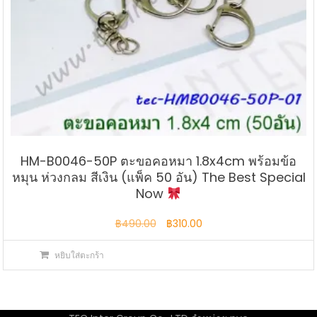
HM-B0046-50P ตะขอคอหมา 1.8x4cm พร้อมข้อ
หมุน ห่วงกลม สีเงิน (แพ็ค 50 อัน) The Best Special
Now
Original
Current
฿
490.00
฿
310.00
price
price
หยิบใส่ตะกร้า
was:
is:
฿490.00.
฿310.00.