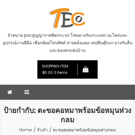
Skip
to
content
จำหน่าย pvcสูญญากาศติดกระจก โฟมยางกันกระแทก อะไหล่และ
อุปกรณ์งานฝีมือ เชือกห้อยโทรศัพท์ สายคล้องคอ เทปตีนตุ๊กแก ยางกันลื่น
และของตกแต่งบ้าน
SHOPPING ITEM
฿0.00
0 items
ป้ายกำกับ:
ตะขอคอหมาพร้อมข้อหมุนห่วง
กลม
Home
สินค้า
ตะขอคอหมาพร้อมข้อหมุนห่วงกลม