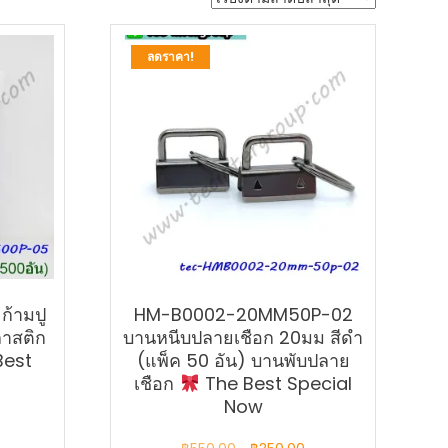
ลดราคา!
้ามปู
HM-B0002-20MM50P-02
ลาสติก
บานหนีบปลายเชือก 20มม สีดำ
Best
(แพ็ค 50 อัน) บานพับปลาย
เชือก
The Best Special
Now
Current
Original
Current