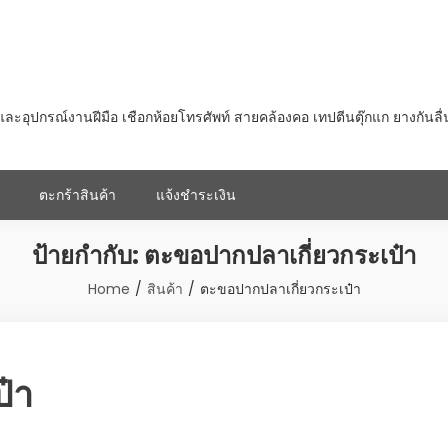
ุปกรณ์งานฝีมือ เชือกห้อยโทรศัพท์ สายคล้องคอ เทปตีนตุ๊กแก ยางกันลื
ตะกร้าสินค้า
แจ้งชำระเงิน
ป้ายกำกับ:
ตะขอปากปลาเกี่ยวกระเป๋า
Home
สินค้า
ตะขอปากปลาเกี่ยวกระเป๋า
๋า