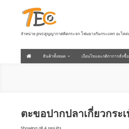
Skip
to
content
จำหน่าย pvcสูญญากาศติดกระจก โฟมยางกันกระแทก อะไหล่และอ
สินค้าทั้งหมด
เงื่อนไขและกติกาการสั่งซื้อ
ตะขอปากปลาเกี่ยวกระเป
Sorted
Showing all 4 results