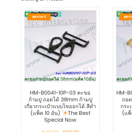
by
latest
ลดราคา!
ลดรา
HM-B0041-10P-03 ตะขอ
HM-B0
ก้ามปู ถอดได้ 38mm ก้ามปู
ถอดไ
เกี่ยวกระเป๋าแบบไขออกได้ สีดำ
กระเ
(แพ็ค 10 อัน)
The Best
(แพ็
Special Now
Original
Current