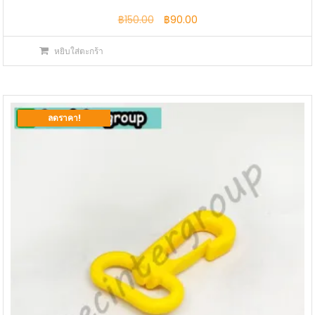
Original
Current
฿
150.00
฿
90.00
price
price
หยิบใส่ตะกร้า
was:
is:
฿150.00.
฿90.00.
ลดราคา!