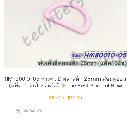
HM-B0010-05 ห่วงตัว D พลาสติก 25mm สีชมพูอ่อน
(แพ็ค 10 อัน) ห่วงตัวดี
The Best Special Now
Original
Current
฿
150.00
฿
85.00
price
price
หยิบใส่ตะกร้า
was:
is:
฿150.00.
฿85.00.