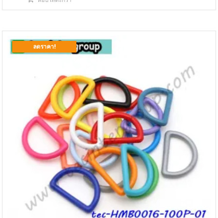
was:
is:
฿500.00.
฿350.00.
ลดราคา!