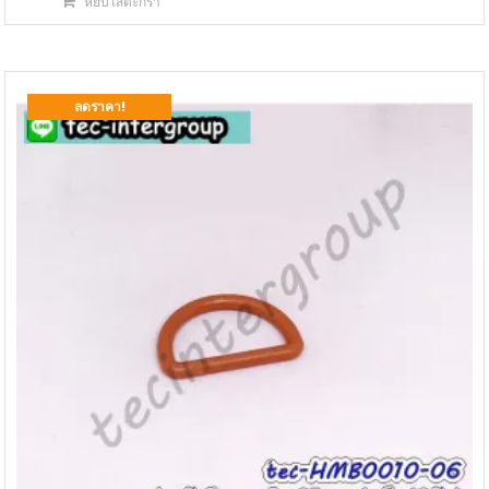
หยิบใส่ตะกร้า
was:
is:
฿150.00.
฿85.00.
ลดราคา!