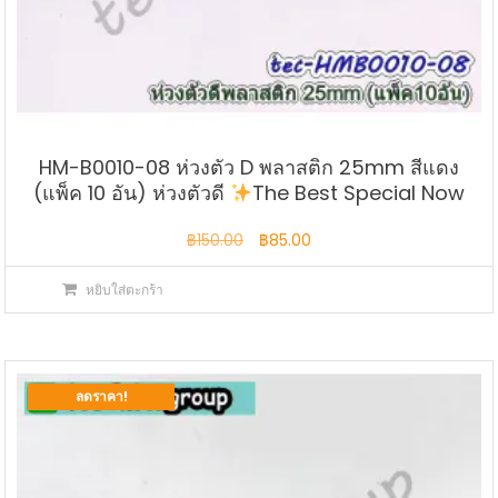
HM-B0010-08 ห่วงตัว D พลาสติก 25mm สีแดง
(แพ็ค 10 อัน) ห่วงตัวดี
The Best Special Now
Original
Current
฿
150.00
฿
85.00
price
price
หยิบใส่ตะกร้า
was:
is:
฿150.00.
฿85.00.
ลดราคา!