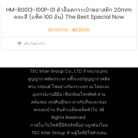
HM-B0013-100P-01 ตัวล็อคกระเป๋าพลาสติก 20mm
คละสี (แพ็ค 100 อัน) The Best Special Now
Original
Current
฿
1,000.00
฿
620.00
price
price
หยิบใส่ตะกร้า
was:
is:
฿1,000.00.
฿620.00.
TEC Inter Group Co., LTD จำหน่าย pvc
สูญญากาศติดกระจก สติ๊กเกอร์สูญญากาศติด
พรบ รถยนต์ โฟมยางกันกระแทก อะไหล่และ
อุปกรณ์งานฝีมือ เชือกห้อยโทรศัพท์ สาย
คล้องคอ เทปตีนตุ๊กแก ยางกันลื่นและของ
ตกแต่งบ้าน สินค้าเบล็ดเตล็ดทั่วไป. All
Rights Reserved.
ภาพในเว็บไซต์นี้มีลิขสิทธิ์อย่างถูกต้องโดย
TEC Inter Group ห้ามผู้ใดที่มิใช่ตัวแทน