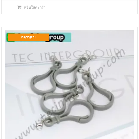
price
price
หยิบใส่ตะกร้า
was:
is:
฿2,999.00.
฿1,990.00.
ลดราคา!