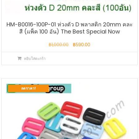
HM-B0016-100P-01 ห่วงตัว D พลาสติก 20mm คละ
สี (แพ็ค 100 อัน) The Best Special Now
Original
Current
฿
1,000.00
฿
590.00
price
price
หยิบใส่ตะกร้า
was:
is:
฿1,000.00.
฿590.00.
ลดราคา!