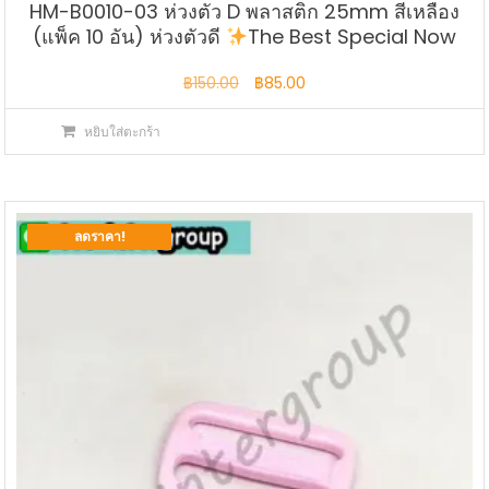
HM-B0010-03 ห่วงตัว D พลาสติก 25mm สีเหลือง
(แพ็ค 10 อัน) ห่วงตัวดี
The Best Special Now
Original
Current
฿
150.00
฿
85.00
price
price
หยิบใส่ตะกร้า
was:
is:
฿150.00.
฿85.00.
ลดราคา!