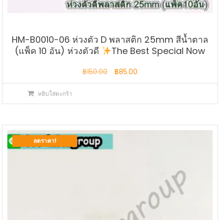
HM-B0010-06 ห่วงตัว D พลาสติก 25mm สีน้ำตาล
(แพ็ค 10 อัน) ห่วงตัวดี
The Best Special Now
Original
Current
฿
150.00
฿
85.00
price
price
หยิบใส่ตะกร้า
was:
is:
฿150.00.
฿85.00.
ลดราคา!