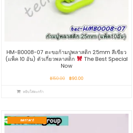
HM-B0008-07 ตะขอก้ามปูพลาสติก 25mm สีเขียว
(แพ็ค 10 อัน) ตัวเกี่ยวพลาสติก
The Best Special
Now
Original
Current
฿
150.00
฿
90.00
price
price
หยิบใส่ตะกร้า
was:
is:
฿150.00.
฿90.00.
ลดราคา!