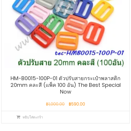
HM-B0015-100P-01 ตัวปรับสายกระเป๋าพลาสติก
20mm คละสี (แพ็ค 100 อัน) The Best Special
Now
Original
Current
฿
1,000.00
฿
590.00
price
price
หยิบใส่ตะกร้า
was:
is:
฿1,000.00.
฿590.00.