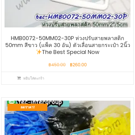
HMB0072-50MM02-30P ห่วงปรับสายพลาสติก
50mm สีขาว (แพ็ค 30 อัน) ตัวเลื่อนสายกระเป๋า 2นิ้ว
The Best Special Now
Original
Current
฿
450.00
฿
260.00
price
price
หยิบใส่ตะกร้า
was:
is:
฿450.00.
฿260.00.
ลดราคา!