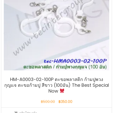
HM-A0003-02-100P ตะขอพลาสติก ก้ามปูพวง
กุญแจ ตะขอก้ามปู สีขาว (100อัน) The Best Special
Now
Original
Current
฿
500.00
฿
350.00
price
price
หยิบใส่ตะกร้า