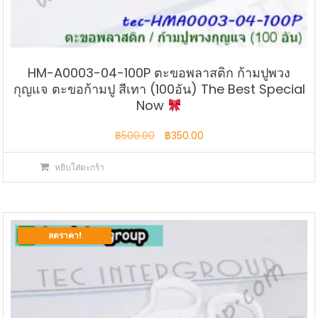
HM-A0003-04-100P ตะขอพลาสติก ก้ามปูพวง
กุญแจ ตะขอก้ามปู สีเทา (100อัน) The Best Special
Now
Original
Current
฿
500.00
฿
350.00
price
price
หยิบใส่ตะกร้า
was:
is:
฿500.00.
฿350.00.
ลดราคา!