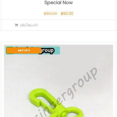
Special Now
Original
Current
฿
150.00
฿
90.00
price
price
หยิบใส่ตะกร้า
was:
is:
฿150.00.
฿90.00.
ลดราคา!