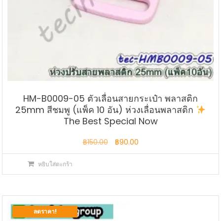
HM-B0009-05 ตัวเลื่อนสายกระเป๋า พลาสติก
25mm สีชมพู (แพ็ค 10 อัน) ห่วงเลื่อนพลาสติก
The Best Special Now
Original
Current
฿
150.00
฿
90.00
price
price
หยิบใส่ตะกร้า
was:
is:
฿150.00.
฿90.00.
ลดราคา!