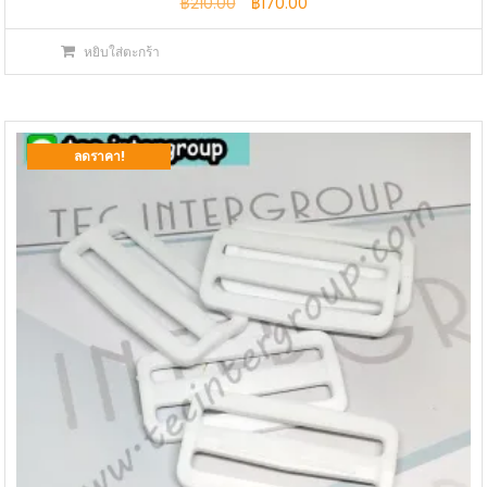
Original
Current
฿
210.00
฿
170.00
price
price
หยิบใส่ตะกร้า
was:
is:
฿210.00.
฿170.00.
ลดราคา!