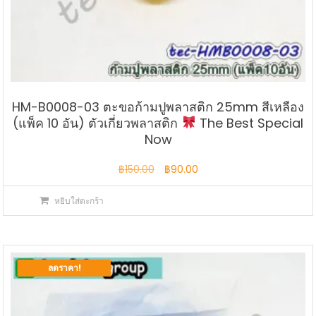
HM-B0008-03 ตะขอก้ามปูพลาสติก 25mm สีเหลือง
(แพ็ค 10 อัน) ตัวเกี่ยวพลาสติก
The Best Special
Now
Original
Current
฿
150.00
฿
90.00
price
price
หยิบใส่ตะกร้า
was:
is:
฿150.00.
฿90.00.
ลดราคา!