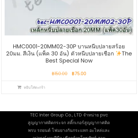
HMC0001-20MM02-30P บานหนีบปลายสร้อย
20มม. สีเงิน (แพ็ค 30 อัน) ตัวหนีบปลายเชือก
The
Best Special Now
Original
Current
฿
150.00
฿
75.00
price
price
หยิบใส่ตะกร้า
was:
is:
฿150.00.
฿75.00.
TEC Inter Group Co., LTD จำหน่าย pvc
สูญญากาศติดกระจก สติ๊กเกอร์สูญญากาศติด
พรบ รถยนต์ โฟมยางกันกระแทก อะไหล่และ
อุปกรณ์งานฝีมือ เชือกห้อยโทรศัพท์ สาย