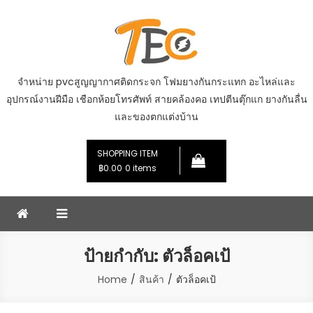
Skip
to
content
จำหน่าย pvcสูญญากาศติดกระจก โฟมยางกันกระแทก อะไหล่และ
อุปกรณ์งานฝีมือ เชือกห้อยโทรศัพท์ สายคล้องคอ เทปตีนตุ๊กแก ยางกันลื่น
และของตกแต่งบ้าน
SHOPPING ITEM
฿0.00
0 items
ป้ายกำกับ:
ตัวล็อคเป้
Home
สินค้า
ตัวล็อคเป้