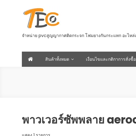
Skip
to
content
จำหน่าย pvcสูญญากาศติดกระจก โฟมยางกันกระแทก อะไหล่และอ
สินค้าทั้งหมด
เงื่อนไขและกติกาการสั่งซื้อ
พาวเวอร์ซัพพลาย aero
แสดง 1 รายการ