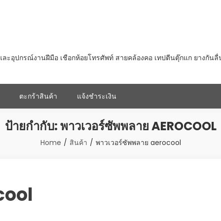
ุปกรณ์งานฝีมือ เชือกห้อยโทรศัพท์ สายคล้องคอ เทปตีนตุ๊กแก ยางกันลื
ตะกร้าสินค้า
แจ้งชำระเงิน
ป้ายกำกับ:
พาวเวอร์ซัพพลาย AEROCOOL
Home
สินค้า
พาวเวอร์ซัพพลาย aerocool
cool