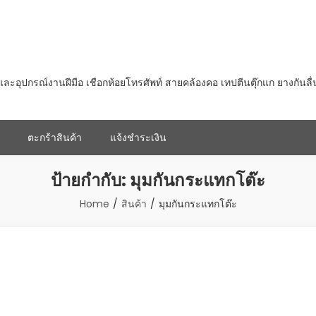
ุปกรณ์งานฝีมือ เชือกห้อยโทรศัพท์ สายคล้องคอ เทปตีนตุ๊กแก ยางกันลื
ตะกร้าสินค้า
แจ้งชำระเงิน
ป้ายกำกับ:
มุมกันกระแทกโต๊ะ
Home
สินค้า
มุมกันกระแทกโต๊ะ