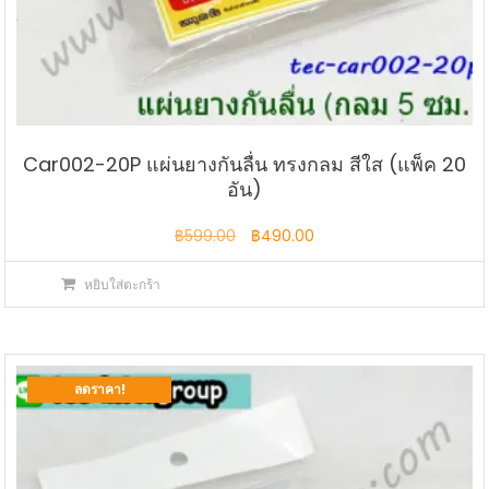
Car002-20P แผ่นยางกันลื่น ทรงกลม สีใส (แพ็ค 20
อัน)
Original
Current
฿
599.00
฿
490.00
price
price
หยิบใส่ตะกร้า
was:
is:
฿599.00.
฿490.00.
ลดราคา!