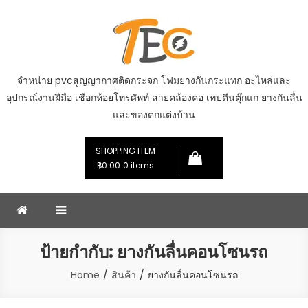
Skip
to
content
จำหน่าย pvcสูญญากาศติดกระจก โฟมยางกันกระแทก อะไหล่และ
อุปกรณ์งานฝีมือ เชือกห้อยโทรศัพท์ สายคล้องคอ เทปตีนตุ๊กแก ยางกันลื่น
และของตกแต่งบ้าน
SHOPPING ITEM
฿0.00
0 items
ป้ายกำกับ:
ยางกันลื่นคอนโซนรถ
Home
สินค้า
ยางกันลื่นคอนโซนรถ