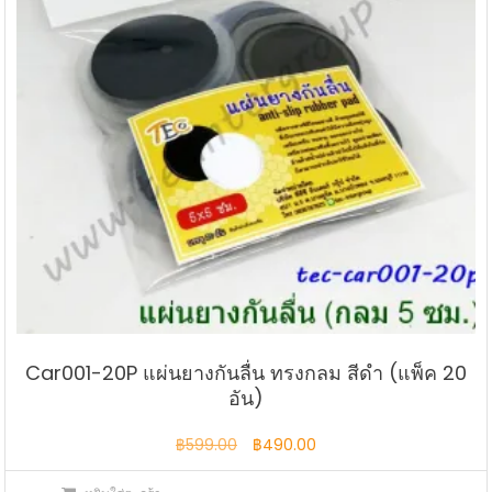
Car001-20P แผ่นยางกันลื่น ทรงกลม สีดำ (แพ็ค 20
อัน)
Original
Current
฿
599.00
฿
490.00
price
price