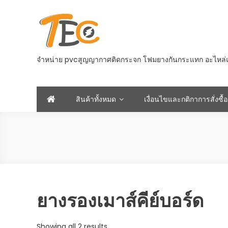
Skip
to
content
จำหน่าย pvcสูญญากาศติดกระจก โฟมยางกันกระแทก อะไหล่และอ
สินค้าทั้งหมด
เงื่อนไขและกติกาการสั่งซื้อ
ยางรองเมาส์คีย์บอร์ด
Sorted
Showing all 2 results