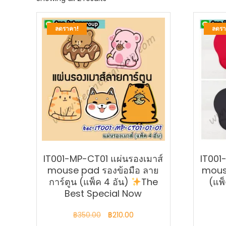
by
latest
ลดราคา!
ลดรา
IT001-MP-CT01 แผ่นรองเมาส์
IT001
mouse pad รองข้อมือ ลาย
mouse
การ์ตูน (แพ็ค 4 อัน)
The
(แพ็
Best Special Now
Original
Current
฿
350.00
฿
210.00