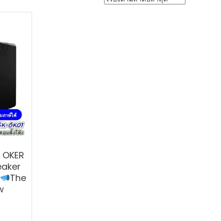
ง OKER
eaker
The
w
urrent