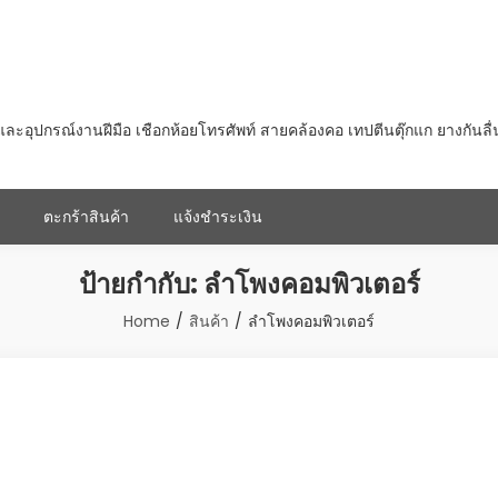
ุปกรณ์งานฝีมือ เชือกห้อยโทรศัพท์ สายคล้องคอ เทปตีนตุ๊กแก ยางกันลื
ตะกร้าสินค้า
แจ้งชำระเงิน
ป้ายกำกับ:
ลำโพงคอมพิวเตอร์
Home
สินค้า
ลำโพงคอมพิวเตอร์