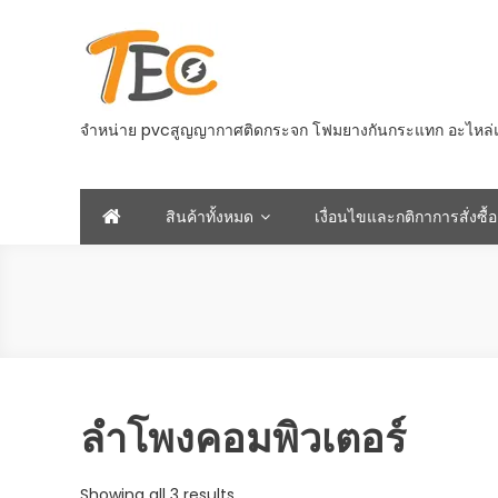
Skip
to
content
จำหน่าย pvcสูญญากาศติดกระจก โฟมยางกันกระแทก อะไหล่และอ
สินค้าทั้งหมด
เงื่อนไขและกติกาการสั่งซื้อ
ลำโพงคอมพิวเตอร์
Sorted
Showing all 3 results