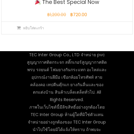
The Best Special Now
Original
Current
฿
1,200.00
฿
720.00
price
price
หยิบใส่ตะกร้า
was:
is:
฿1,200.00.
฿720.00.
TEC Inter Group Co., LTD จำหน่าย pvc
สูญญากาศติดกระจก สติ๊กเกอร์สูญญากาศติด
พรบ รถยนต์ โฟมยางกันกระแทก อะไหล่และ
อุปกรณ์งานฝีมือ เชือกห้อยโทรศัพท์ สาย
คล้องคอ เทปตีนตุ๊กแก ยางกันลื่นและของ
ตกแต่งบ้าน สินค้าเบล็ดเตล็ดทั่วไป. All
Rights Reserved.
ภาพในเว็บไซต์นี้มีลิขสิทธิ์อย่างถูกต้องโดย
TEC Inter Group ห้ามผู้ใดที่มิใช่ตัวแทน
จำหน่ายอย่างถูกต้องของ TEC Inter Group
นำไปใช้โดยมิได้แจ้งให้ทราบ ถ้าพบจะ