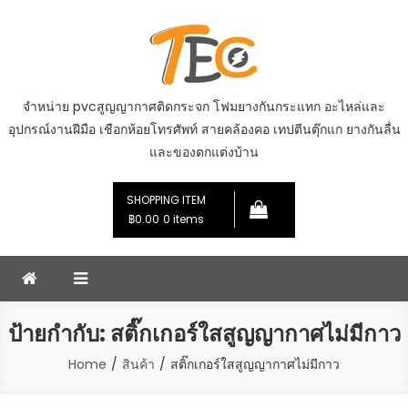
Skip
to
content
จำหน่าย pvcสูญญากาศติดกระจก โฟมยางกันกระแทก อะไหล่และ
อุปกรณ์งานฝีมือ เชือกห้อยโทรศัพท์ สายคล้องคอ เทปตีนตุ๊กแก ยางกันลื่น
และของตกแต่งบ้าน
SHOPPING ITEM
฿0.00
0 items
ป้ายกำกับ:
สติ๊กเกอร์ใสสูญญากาศไม่มีกาว
Home
สินค้า
สติ๊กเกอร์ใสสูญญากาศไม่มีกาว