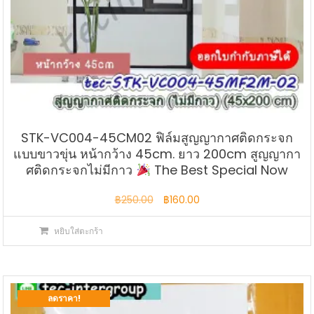
STK-VC004-45CM02 ฟิล์มสูญญากาศติดกระจก
แบบขาวขุ่น หน้ากว้าง 45cm. ยาว 200cm สูญญากา
ศติดกระจกไม่มีกาว
The Best Special Now
Original
Current
฿
250.00
฿
160.00
price
price
หยิบใส่ตะกร้า
was:
is:
฿250.00.
฿160.00.
ลดราคา!