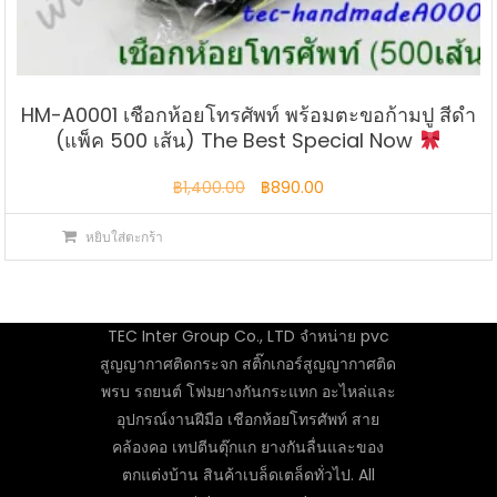
HM-A0001 เชือกห้อยโทรศัพท์ พร้อมตะขอก้ามปู สีดำ
(แพ็ค 500 เส้น) The Best Special Now
Original
Current
฿
1,400.00
฿
890.00
price
price
หยิบใส่ตะกร้า
was:
is:
฿1,400.00.
฿890.00.
TEC Inter Group Co., LTD จำหน่าย pvc
สูญญากาศติดกระจก สติ๊กเกอร์สูญญากาศติด
พรบ รถยนต์ โฟมยางกันกระแทก อะไหล่และ
อุปกรณ์งานฝีมือ เชือกห้อยโทรศัพท์ สาย
คล้องคอ เทปตีนตุ๊กแก ยางกันลื่นและของ
ตกแต่งบ้าน สินค้าเบล็ดเตล็ดทั่วไป. All