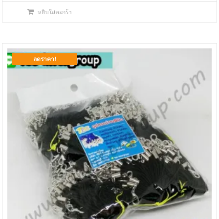
price
price
หยิบใส่ตะกร้า
was:
is:
฿599.00.
฿390.00.
ลดราคา!