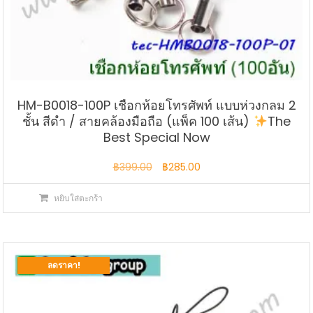
HM-B0018-100P เชือกห้อยโทรศัพท์ แบบห่วงกลม 2
ชั้น สีดำ / สายคล้องมือถือ (แพ็ค 100 เส้น)
The
Best Special Now
Original
Current
฿
399.00
฿
285.00
price
price
หยิบใส่ตะกร้า
was:
is:
฿399.00.
฿285.00.
ลดราคา!