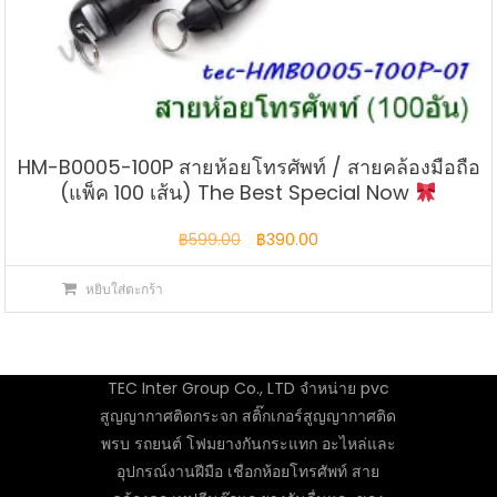
HM-B0005-100P สายห้อยโทรศัพท์ / สายคล้องมือถือ
(แพ็ค 100 เส้น) The Best Special Now
Original
Current
฿
599.00
฿
390.00
price
price
หยิบใส่ตะกร้า
was:
is:
฿599.00.
฿390.00.
TEC Inter Group Co., LTD จำหน่าย pvc
สูญญากาศติดกระจก สติ๊กเกอร์สูญญากาศติด
พรบ รถยนต์ โฟมยางกันกระแทก อะไหล่และ
อุปกรณ์งานฝีมือ เชือกห้อยโทรศัพท์ สาย