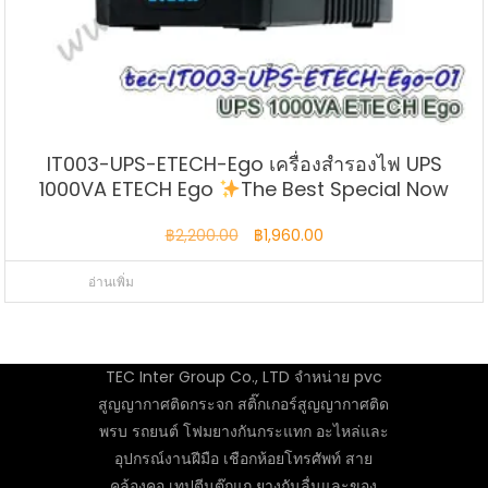
IT003-UPS-ETECH-Ego เครื่องสำรองไฟ UPS
1000VA ETECH Ego
The Best Special Now
Original
Current
฿
2,200.00
฿
1,960.00
price
price
อ่านเพิ่ม
was:
is:
฿2,200.00.
฿1,960.00.
TEC Inter Group Co., LTD จำหน่าย pvc
สูญญากาศติดกระจก สติ๊กเกอร์สูญญากาศติด
พรบ รถยนต์ โฟมยางกันกระแทก อะไหล่และ
อุปกรณ์งานฝีมือ เชือกห้อยโทรศัพท์ สาย
คล้องคอ เทปตีนตุ๊กแก ยางกันลื่นและของ