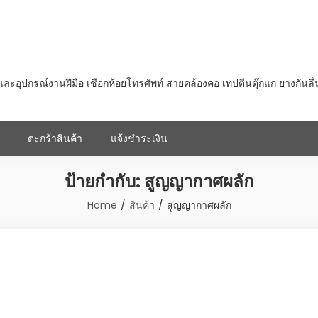
ุปกรณ์งานฝีมือ เชือกห้อยโทรศัพท์ สายคล้องคอ เทปตีนตุ๊กแก ยางกันลื
ตะกร้าสินค้า
แจ้งชำระเงิน
ป้ายกำกับ:
สูญญากาศผลัก
Home
สินค้า
สูญญากาศผลัก