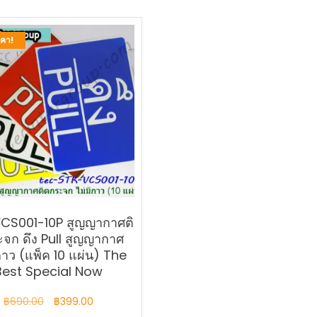
คา!
CS001-10P สูญญากาศติ
จก ดึง Pull สูญญากาศ
กาว (แพ็ค 10 แผ่น) The
Best Special Now
Original
Current
฿
690.00
฿
399.00