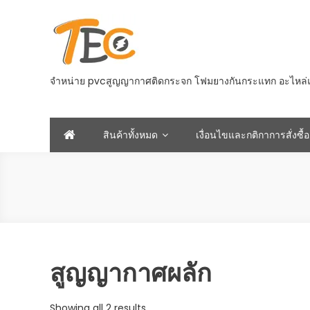
Skip
to
content
จำหน่าย pvcสูญญากาศติดกระจก โฟมยางกันกระแทก อะไหล่และอ
สินค้าทั้งหมด
เงื่อนไขและกติกาการสั่งซื้อ
สูญญากาศผลัก
Sorted
Showing all 2 results