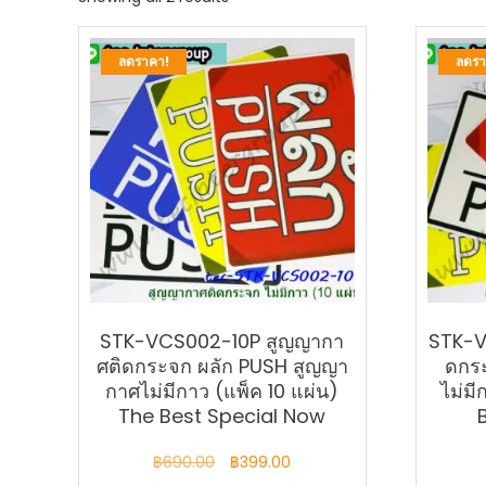
by
latest
ลดราคา!
ลดรา
STK-VCS002-10P สูญญากา
STK-V
ศติดกระจก ผลัก PUSH สูญญา
ดกระ
กาศไม่มีกาว (แพ็ค 10 แผ่น)
ไม่มี
The Best Special Now
Original
Current
฿
690.00
฿
399.00