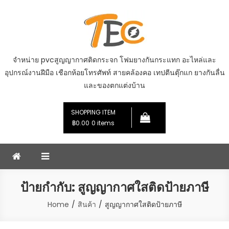
Skip
to
content
จำหน่าย pvcสูญญากาศติดกระจก โฟมยางกันกระแทก อะไหล่และ
อุปกรณ์งานฝีมือ เชือกห้อยโทรศัพท์ สายคล้องคอ เทปตีนตุ๊กแก ยางกันลื่น
และของตกแต่งบ้าน
SHOPPING ITEM
฿0.00
0 items
ป้ายกำกับ:
สูญญากาศใสติดป้ายภาษี
Home
สินค้า
สูญญากาศใสติดป้ายภาษี