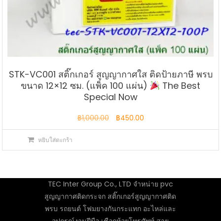
STK-VC001 สติ๊กเกอร์ สูญญากาศใส ติดป้ายภาษี พรบ
ขนาด 12×12 ซม. (แพ็ค 100 แผ่น)
The Best
Special Now
Original
Current
฿
1,000.00
฿
450.00
price
price
หยิบใส่ตะกร้า
was:
is:
฿1,000.00.
฿450.00.
TEC Inter Group Co., LTD จำหน่าย pvc
สูญญากาศติดกระจก สติ๊กเกอร์สูญญากาศติด
พรบ รถยนต์ โฟมยางกันกระแทก อะไหล่และ
อุปกรณ์งานฝีมือ เชือกห้อยโทรศัพท์ สาย