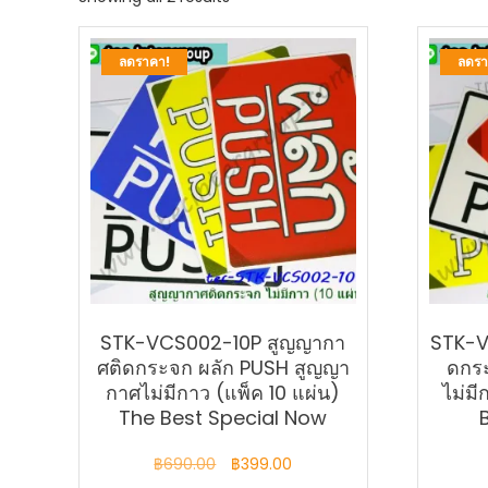
by
latest
ลดราคา!
ลดรา
STK-VCS002-10P สูญญากา
STK-V
ศติดกระจก ผลัก PUSH สูญญา
ดกระ
กาศไม่มีกาว (แพ็ค 10 แผ่น)
ไม่มี
The Best Special Now
Original
Current
฿
690.00
฿
399.00