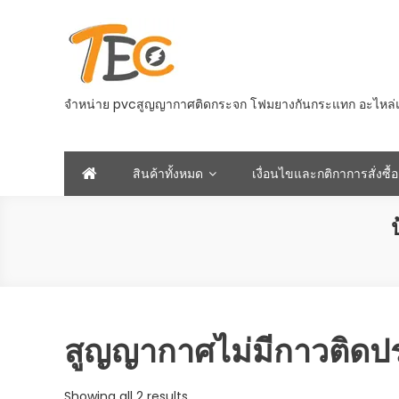
Skip
to
content
จำหน่าย pvcสูญญากาศติดกระจก โฟมยางกันกระแทก อะไหล่และอ
สินค้าทั้งหมด
เงื่อนไขและกติกาการสั่งซื้อ
สูญญากาศไม่มีกาวติดป
Sorted
Showing all 2 results