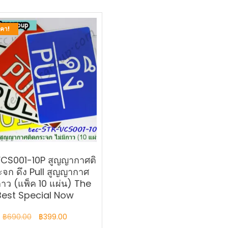
คา!
CS001-10P สูญญากาศติ
จก ดึง Pull สูญญากาศ
กาว (แพ็ค 10 แผ่น) The
Best Special Now
Original
Current
฿
690.00
฿
399.00