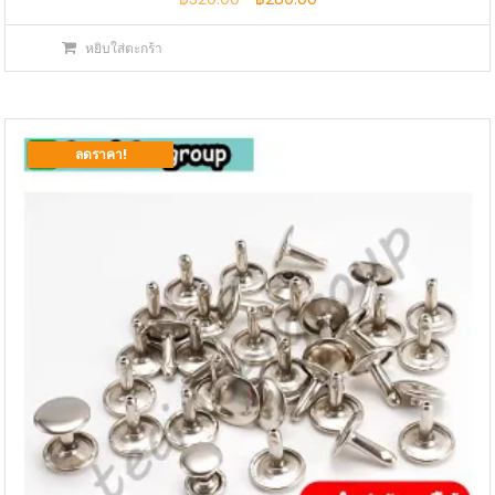
price
price
หยิบใส่ตะกร้า
was:
is:
฿320.00.
฿280.00.
ลดราคา!