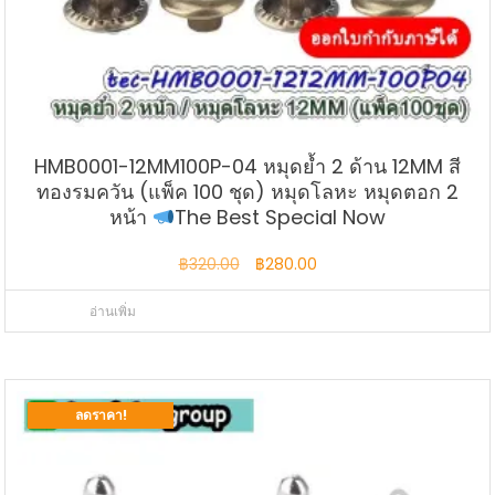
HMB0001-12MM100P-04 หมุดย้ำ 2 ด้าน 12MM สี
ทองรมควัน (แพ็ค 100 ชุด) หมุดโลหะ หมุดตอก 2
หน้า
The Best Special Now
Original
Current
฿
320.00
฿
280.00
price
price
อ่านเพิ่ม
was:
is:
฿320.00.
฿280.00.
ลดราคา!