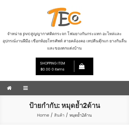
Skip
to
content
จำหน่าย pvcสูญญากาศติดกระจก โฟมยางกันกระแทก อะไหล่และ
อุปกรณ์งานฝีมือ เชือกห้อยโทรศัพท์ สายคล้องคอ เทปตีนตุ๊กแก ยางกันลื่น
และของตกแต่งบ้าน
SHOPPING ITEM
฿0.00
0 items
ป้ายกำกับ:
หมุดย้ำ2ด้าน
Home
สินค้า
หมุดย้ำ2ด้าน