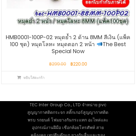
HMB0001-100P-02 หมุดย้ำ 2 ด้าน 8MM สีเงิน (แพ็ค
100 ชุด) หมุดโลหะ หมุดตอก 2 หน้า
The Best
Special Now
Original
Current
฿
299.00
฿
220.00
price
price
หยิบใส่ตะกร้า
was:
is:
฿299.00.
฿220.00.
TEC Inter Group Co., LTD จำหน่าย pvc
สูญญากาศติดกระจก สติ๊กเกอร์สูญญากาศติด
พรบ รถยนต์ โฟมยางกันกระแทก อะไหล่และ
อุปกรณ์งานฝีมือ เชือกห้อยโทรศัพท์ สาย
คล้องคอ เทปตีนตุ๊กแก ยางกันลื่นและของ