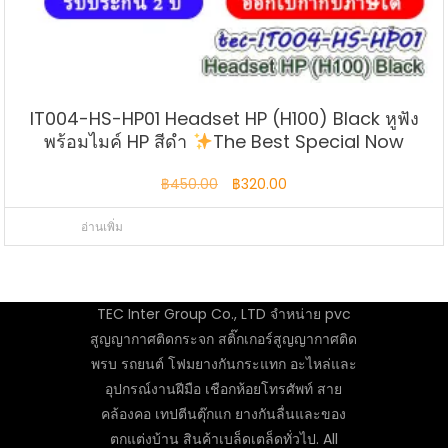
IT004-HS-HP01 Headset HP (H100) Black หูฟัง
พร้อมไมค์ HP สีดำ
The Best Special Now
Original
Current
฿
450.00
฿
320.00
price
price
อ่านเพิ่ม
was:
is:
฿450.00.
฿320.00.
TEC Inter Group Co., LTD จำหน่าย pvc
สูญญากาศติดกระจก สติ๊กเกอร์สูญญากาศติด
พรบ รถยนต์ โฟมยางกันกระแทก อะไหล่และ
อุปกรณ์งานฝีมือ เชือกห้อยโทรศัพท์ สาย
คล้องคอ เทปตีนตุ๊กแก ยางกันลื่นและของ
ตกแต่งบ้าน สินค้าเบล็ดเตล็ดทั่วไป. All