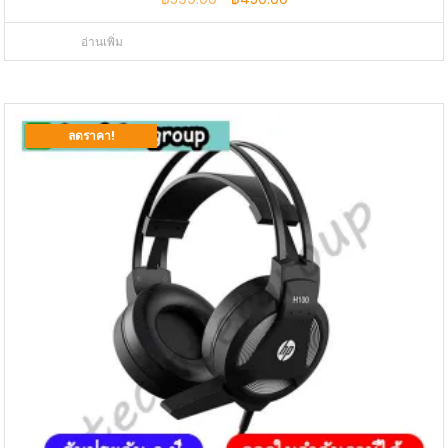
price
price
อ่านเพิ่ม
was:
is:
฿599.00.
฿450.00.
ลดราคา!