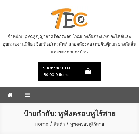
Skip
to
content
จำหน่าย pvcสูญญากาศติดกระจก โฟมยางกันกระแทก อะไหล่และ
อุปกรณ์งานฝีมือ เชือกห้อยโทรศัพท์ สายคล้องคอ เทปตีนตุ๊กแก ยางกันลื่น
และของตกแต่งบ้าน
SHOPPING ITEM
฿0.00
0 items
ป้ายกำกับ:
หูฟังครอบหูไร้สาย
Home
สินค้า
หูฟังครอบหูไร้สาย