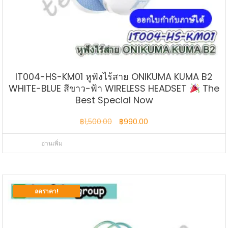
IT004-HS-KM01 หูฟังไร้สาย ONIKUMA KUMA B2
WHITE-BLUE สีขาว-ฟ้า WIRELESS HEADSET
The
Best Special Now
Original
Current
฿
1,500.00
฿
990.00
price
price
อ่านเพิ่ม
was:
is:
฿1,500.00.
฿990.00.
ลดราคา!