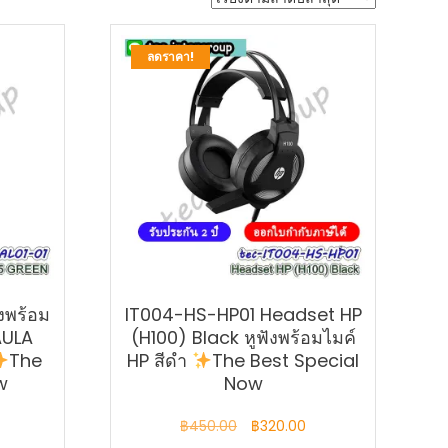
ลดราคา!
งพร้อม
IT004-HS-HP01 Headset HP
AULA
(H100) Black หูฟังพร้อมไมค์
The
HP สีดำ
The Best Special
w
Now
Current
Original
Current
฿
450.00
฿
320.00