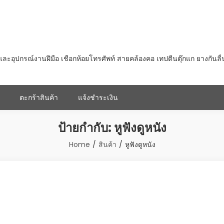
ุปกรณ์งานฝีมือ เชือกห้อยโทรศัพท์ สายคล้องคอ เทปตีนตุ๊กแก ยางกันลื
ตะกร้าสินค้า
แจ้งชำระเงิน
ป้ายกำกับ:
หูฟังดูหนัง
Home
สินค้า
หูฟังดูหนัง