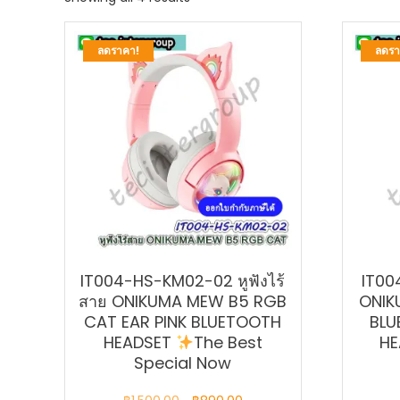
by
latest
ลดราคา!
ลดรา
IT004-HS-KM02-02 หูฟังไร้
IT00
สาย ONIKUMA MEW B5 RGB
ONIK
CAT EAR PINK BLUETOOTH
BLU
HEADSET
The Best
HE
Special Now
Original
Current