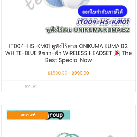
IT004-HS-KM01 หูฟังไร้สาย ONIKUMA KUMA B2
WHITE-BLUE สีขาว-ฟ้า WIRELESS HEADSET
The
Best Special Now
Original
Current
฿
1,500.00
฿
990.00
price
price
อ่านเพิ่ม
was:
is:
฿1,500.00.
฿990.00.
ลดราคา!