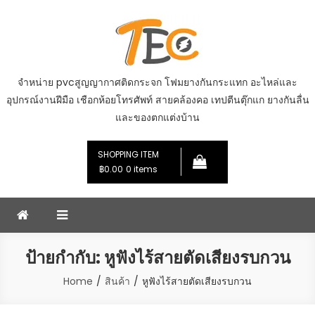
Skip
to
content
จำหน่าย pvcสูญญากาศติดกระจก โฟมยางกันกระแทก อะไหล่และ
อุปกรณ์งานฝีมือ เชือกห้อยโทรศัพท์ สายคล้องคอ เทปตีนตุ๊กแก ยางกันลื่น
และของตกแต่งบ้าน
SHOPPING ITEM
฿0.00
0 items
ป้ายกำกับ:
หูฟังไร้สายตัดเสียงรบกวน
Home
สินค้า
หูฟังไร้สายตัดเสียงรบกวน