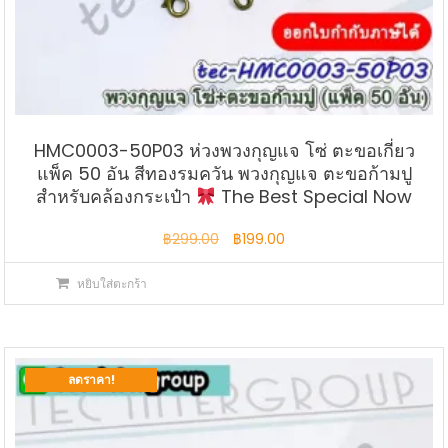
HMC0003-50P03 ห่วงพวงกุญแจ โซ่ ตะขอเกี่ยว
แพ็ค 50 อัน สีทองรมควัน พวงกุญแจ ตะขอก้ามปู
สำหรับคล้องกระเป๋า
The Best Special Now
Original
Current
฿
299.00
฿
199.00
price
price
หยิบใส่ตะกร้า
was:
is:
฿299.00.
฿199.00.
ลดราคา!