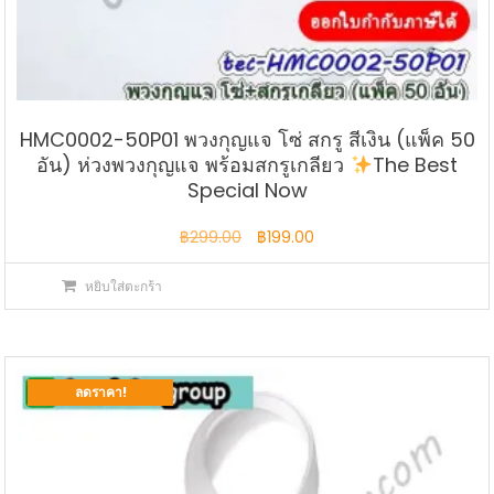
HMC0002-50P01 พวงกุญแจ โซ่ สกรู สีเงิน (แพ็ค 50
อัน) ห่วงพวงกุญแจ พร้อมสกรูเกลียว
The Best
Special Now
Original
Current
฿
299.00
฿
199.00
price
price
หยิบใส่ตะกร้า
was:
is:
฿299.00.
฿199.00.
ลดราคา!