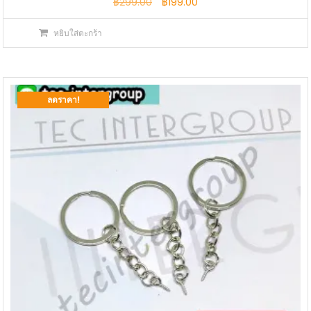
Original
Current
฿
299.00
฿
199.00
price
price
หยิบใส่ตะกร้า
was:
is:
฿299.00.
฿199.00.
ลดราคา!