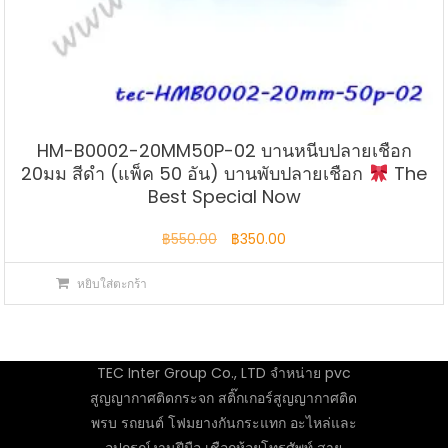
HM-B0002-20MM50P-02 บานหนีบปลายเชือก
20มม สีดำ (แพ็ค 50 อัน) บานพับปลายเชือก
The
Best Special Now
Original
Current
฿
550.00
฿
350.00
price
price
หยิบใส่ตะกร้า
was:
is:
฿550.00.
฿350.00.
TEC Inter Group Co., LTD จำหน่าย pvc
สูญญากาศติดกระจก สติ๊กเกอร์สูญญากาศติด
พรบ รถยนต์ โฟมยางกันกระแทก อะไหล่และ
อุปกรณ์งานฝีมือ เชือกห้อยโทรศัพท์ สาย