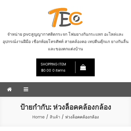
Skip
to
content
จำหน่าย pvcสูญญากาศติดกระจก โฟมยางกันกระแทก อะไหล่และ
อุปกรณ์งานฝีมือ เชือกห้อยโทรศัพท์ สายคล้องคอ เทปตีนตุ๊กแก ยางกันลื่น
และของตกแต่งบ้าน
SHOPPING ITEM
฿0.00
0 items
ป้ายกำกับ:
ห่วงล็อคคล้องกล้อง
Home
สินค้า
ห่วงล็อคคล้องกล้อง