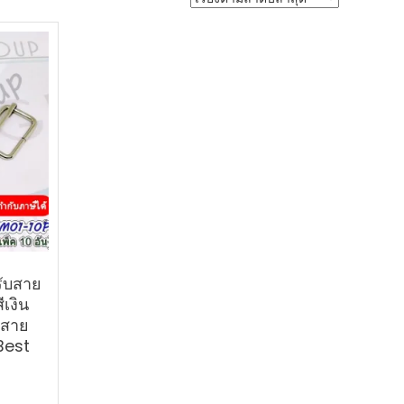
รับสาย
เงิน
ับสาย
Best
urrent