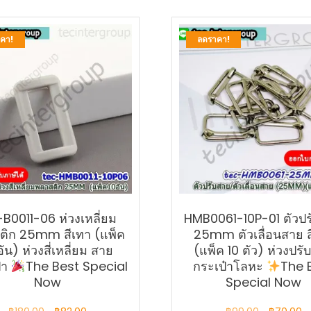
คา!
ลดราคา!
B0011-06 ห่วงเหลี่ยม
HMB0061-10P-01 ตัวป
ติก 25mm สีเทา (แพ็ค
25mm ตัวเลื่อนสาย สี
อัน) ห่วงสี่เหลี่ยม สาย
(แพ็ค 10 ตัว) ห่วงปร
๋า
The Best Special
กระเป๋าโลหะ
The 
Now
Special Now
Original
Current
Original
C