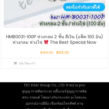
HMB0031-100P ห่วงกลม 2 ชั้น สีเงิน (แพ็ค 100 อัน)
ห่วงกลม ห่วงไข่
The Best Special Now
Original
Current
฿
199.00
฿
105.00
price
price
หยิบใส่ตะกร้า
was:
is:
฿199.00.
฿105.00.
TEC Inter Group Co., LTD จำหน่าย pvc
สูญญากาศติดกระจก สติ๊กเกอร์สูญญากาศติด
พรบ รถยนต์ โฟมยางกันกระแทก อะไหล่และ
อุปกรณ์งานฝีมือ เชือกห้อยโทรศัพท์ สาย