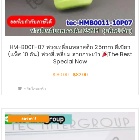
HM-B0011-07 ห่วงเหลี่ยมพลาสติก 25mm สีเขียว
(แพ็ค 10 อัน) ห่วงสี่เหลี่ยม สายกระเป๋า
The Best
Special Now
Original
Current
฿
180.00
฿
82.00
price
price
หยิบใส่ตะกร้า
was:
is:
฿180.00.
฿82.00.
ลดราคา!