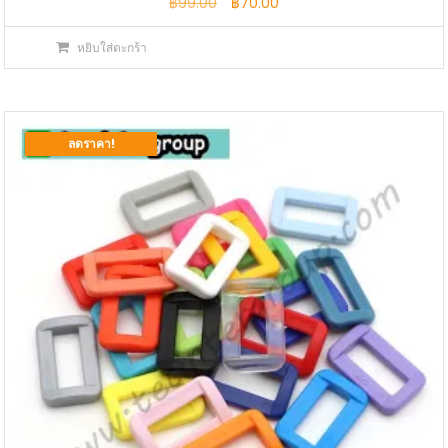
Original
Current
฿
99.00
฿
70.00
price
price
หยิบใส่ตะกร้า
was:
is:
฿99.00.
฿70.00.
ลดราคา!