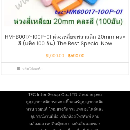
HM-B0017-100P-01 ห่วงเหลี่ยมพลาสติก 20mm คละ
สี (แพ็ค 100 อัน) The Best Special Now
Original
Current
฿
1,000.00
฿
590.00
price
price
หยิบใส่ตะกร้า
was:
is:
฿1,000.00.
฿590.00.
TEC Inter Group Co., LTD จำหน่าย pvc
สูญญากาศติดกระจก สติ๊กเกอร์สูญญากาศติด
พรบ รถยนต์ โฟมยางกันกระแทก อะไหล่และ
อุปกรณ์งานฝีมือ เชือกห้อยโทรศัพท์ สาย
คล้องคอ เทปตีนตุ๊กแก ยางกันลื่นและของ