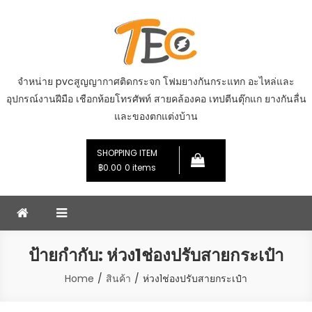
Skip
to
content
จำหน่าย pvcสูญญากาศติดกระจก โฟมยางกันกระแทก อะไหล่และ
อุปกรณ์งานฝีมือ เชือกห้อยโทรศัพท์ สายคล้องคอ เทปตีนตุ๊กแก ยางกันลื่น
และของตกแต่งบ้าน
SHOPPING ITEM
฿0.00
0 items
ป้ายกำกับ:
ห่วง1ช่องปรับสายกระเป๋า
Home
สินค้า
ห่วง1ช่องปรับสายกระเป๋า