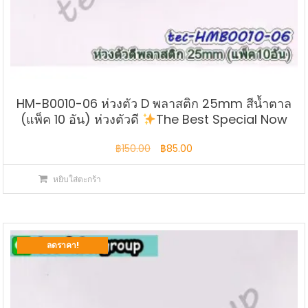
HM-B0010-06 ห่วงตัว D พลาสติก 25mm สีน้ำตาล
(แพ็ค 10 อัน) ห่วงตัวดี
The Best Special Now
Original
Current
฿
150.00
฿
85.00
price
price
หยิบใส่ตะกร้า
was:
is:
฿150.00.
฿85.00.
ลดราคา!