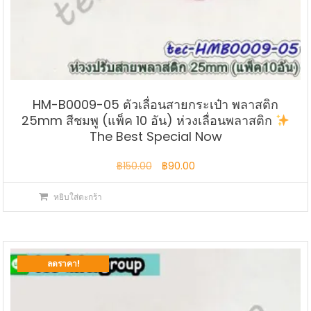
HM-B0009-05 ตัวเลื่อนสายกระเป๋า พลาสติก
25mm สีชมพู (แพ็ค 10 อัน) ห่วงเลื่อนพลาสติก
The Best Special Now
Original
Current
฿
150.00
฿
90.00
price
price
หยิบใส่ตะกร้า
was:
is:
฿150.00.
฿90.00.
ลดราคา!