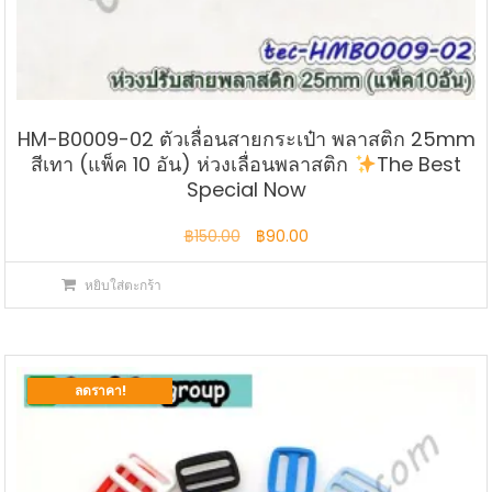
HM-B0009-02 ตัวเลื่อนสายกระเป๋า พลาสติก 25mm
สีเทา (แพ็ค 10 อัน) ห่วงเลื่อนพลาสติก
The Best
Special Now
Original
Current
฿
150.00
฿
90.00
price
price
หยิบใส่ตะกร้า
was:
is:
฿150.00.
฿90.00.
ลดราคา!