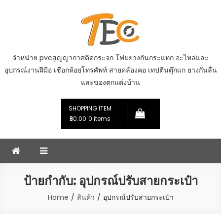
Skip
to
content
จำหน่าย pvcสูญญากาศติดกระจก โฟมยางกันกระแทก อะไหล่และ
อุปกรณ์งานฝีมือ เชือกห้อยโทรศัพท์ สายคล้องคอ เทปตีนตุ๊กแก ยางกันลื่น
และของตกแต่งบ้าน
SHOPPING ITEM
฿0.00
0 items
ป้ายกำกับ:
อุปกรณ์ปรับสายกระเป๋า
Home
สินค้า
อุปกรณ์ปรับสายกระเป๋า