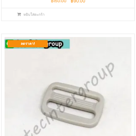
Original
Current
฿
150.00
฿
90.00
price
price
หยิบใส่ตะกร้า
was:
is:
฿150.00.
฿90.00.
ลดราคา!