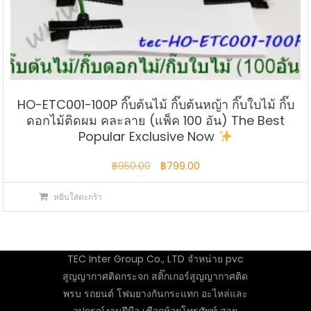
HO-ETC001-100P กิ๊บต้นไม้ กิ๊บต้นหญ้า กิ๊บใบไม้ กิ๊บ
ดอกไม้ติดผม คละลาย (แพ็ค 100 อัน) The Best
Popular Exclusive Now
Original
Current
฿
950.00
฿
799.00
price
price
หยิบใส่ตะกร้า
was:
is:
฿950.00.
฿799.00.
TEC Inter Group Co., LTD จำหน่าย pvc
สูญญากาศติดกระจก สติ๊กเกอร์สูญญากาศติด
พรบ รถยนต์ โฟมยางกันกระแทก อะไหล่และ
อุปกรณ์งานฝีมือ เชือกห้อยโทรศัพท์ สาย