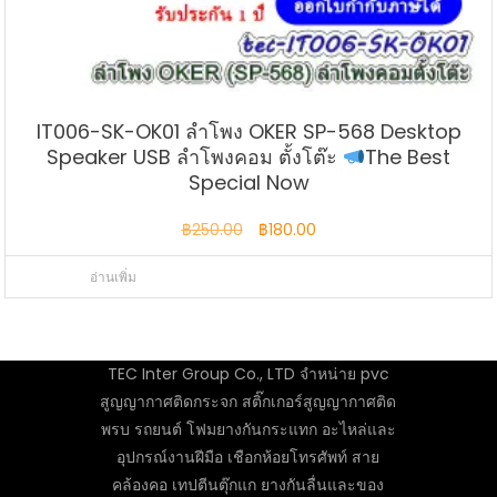
IT006-SK-OK01 ลำโพง OKER SP-568 Desktop
Speaker USB ลำโพงคอม ตั้งโต๊ะ
The Best
Special Now
Original
Current
฿
250.00
฿
180.00
price
price
อ่านเพิ่ม
was:
is:
฿250.00.
฿180.00.
TEC Inter Group Co., LTD จำหน่าย pvc
สูญญากาศติดกระจก สติ๊กเกอร์สูญญากาศติด
พรบ รถยนต์ โฟมยางกันกระแทก อะไหล่และ
อุปกรณ์งานฝีมือ เชือกห้อยโทรศัพท์ สาย
คล้องคอ เทปตีนตุ๊กแก ยางกันลื่นและของ