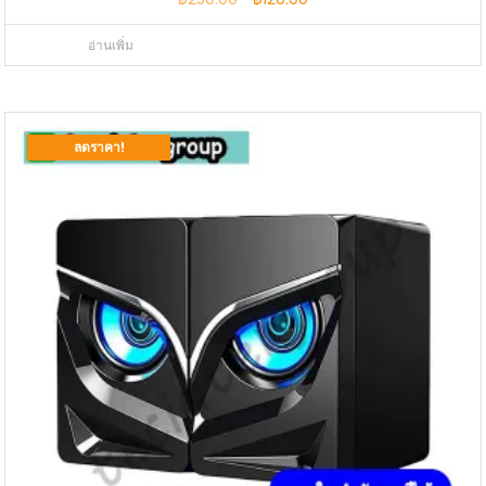
price
price
อ่านเพิ่ม
was:
is:
฿250.00.
฿120.00.
ลดราคา!