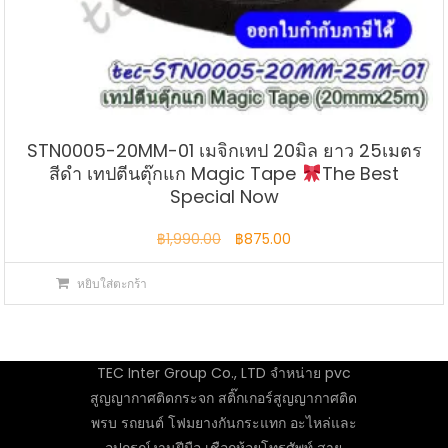
STN0005-20MM-01 เมจิกเทป 20มิล ยาว 25เมตร
สีดำ เทปตีนตุ๊กแก Magic Tape
The Best
Special Now
Original
Current
฿
1,990.00
฿
875.00
price
price
หยิบใส่ตะกร้า
was:
is:
฿1,990.00.
฿875.00.
TEC Inter Group Co., LTD จำหน่าย pvc
สูญญากาศติดกระจก สติ๊กเกอร์สูญญากาศติด
พรบ รถยนต์ โฟมยางกันกระแทก อะไหล่และ
อุปกรณ์งานฝีมือ เชือกห้อยโทรศัพท์ สาย