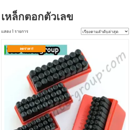
เหล็กตอกตัวเลข
แสดง 1 รายการ
ลดราคา!