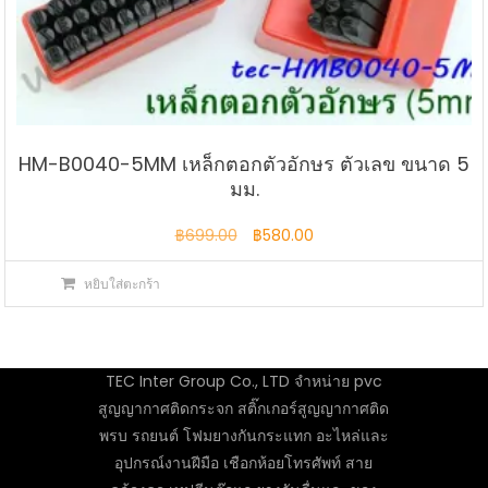
HM-B0040-5MM เหล็กตอกตัวอักษร ตัวเลข ขนาด 5
มม.
Original
Current
฿
699.00
฿
580.00
price
price
หยิบใส่ตะกร้า
was:
is:
฿699.00.
฿580.00.
TEC Inter Group Co., LTD จำหน่าย pvc
สูญญากาศติดกระจก สติ๊กเกอร์สูญญากาศติด
พรบ รถยนต์ โฟมยางกันกระแทก อะไหล่และ
อุปกรณ์งานฝีมือ เชือกห้อยโทรศัพท์ สาย