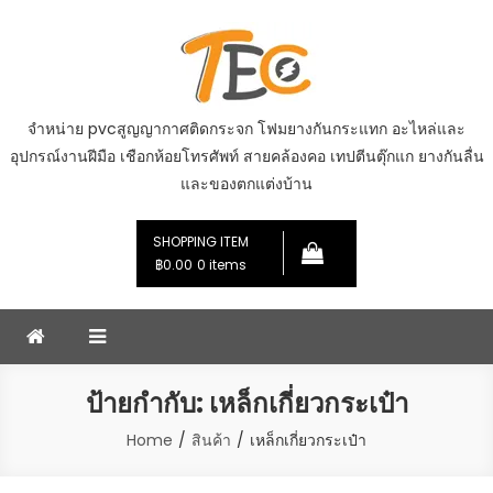
Skip
to
content
จำหน่าย pvcสูญญากาศติดกระจก โฟมยางกันกระแทก อะไหล่และ
อุปกรณ์งานฝีมือ เชือกห้อยโทรศัพท์ สายคล้องคอ เทปตีนตุ๊กแก ยางกันลื่น
และของตกแต่งบ้าน
SHOPPING ITEM
฿0.00
0 items
ป้ายกำกับ:
เหล็กเกี่ยวกระเป๋า
Home
สินค้า
เหล็กเกี่ยวกระเป๋า