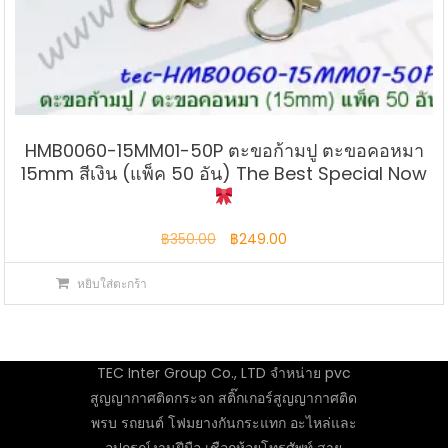
HMB0060-15MM01-50P ตะขอก้ามปู ตะขอคอหมา
15mm สีเงิน (แพ็ค 50 อัน) The Best Special Now
Original
Current
฿
350.00
฿
249.00
price
price
หยิบใส่ตะกร้า
was:
is:
฿350.00.
฿249.00.
TEC Inter Group Co., LTD จำหน่าย pvc
สูญญากาศติดกระจก สติ๊กเกอร์สูญญากาศติด
พรบ รถยนต์ โฟมยางกันกระแทก อะไหล่และ
อุปกรณ์งานฝีมือ เชือกห้อยโทรศัพท์ สาย