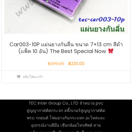
Car003-10P แผ่นยางกันลื่น ขนาด 7×13 cm สีดำ
(แพ็ค 10 อัน) The Best Special Now
Original
Current
฿
299.00
฿
230.00
price
price
หยิบใส่ตะกร้า
was:
is:
฿299.00.
฿230.00.
TEC Inter Group Co., LTD จำหน่าย pvc
สูญญากาศติดกระจก สติ๊กเกอร์สูญญากาศติด
พรบ รถยนต์ โฟมยางกันกระแทก อะไหล่และ
อุปกรณ์งานฝีมือ เชือกห้อยโทรศัพท์ สาย