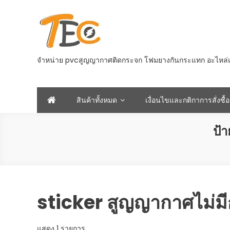
Skip
to
content
จำหน่าย pvcสูญญากาศติดกระจก โฟมยางกันกระแทก อะไหล่และอ
สินค้าทั้งหมด
เงื่อนไขและกติกาการสั่งซื้อ
ป้
sticker สูญญากาศไม่ม
แสดง 1 รายการ