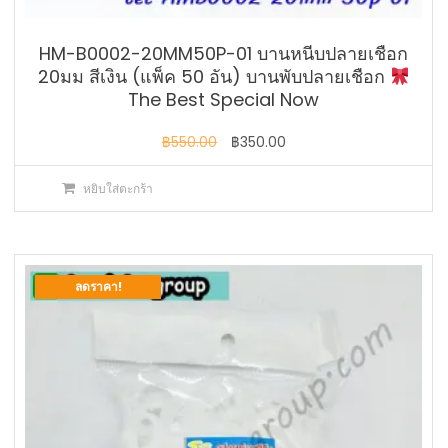
HM-B0002-20MM50P-01 บานหนีบปลายเชือก
20มม สีเงิน (แพ็ค 50 อัน) บานพับปลายเชือก
The Best Special Now
Original
Current
฿
550.00
฿
350.00
price
price
หยิบใส่ตะกร้า
was:
is:
฿550.00.
฿350.00.
ลดราคา!