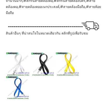
จำนวนมาก,#สกรีนสายคล้องคอ,#สกรีนสายคล้องบัตร,#สาย
คล้องคอ,#สายคล้องคออเนกประสงค์,#สายคล้องมือถือ,#สายห้อย
มือถือ
สินค้าอื่นๆ ที่น่าสนใจในหมวดเดียวกัน คลิกที่รูปเพื่อรับชม