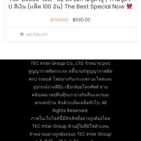
U สีเงิน (แพ็ค 100 อัน) The Best Special Now
Original
Current
฿
799.00
฿
590.00
price
price
หยิบใส่ตะกร้า
was:
is:
฿799.00.
฿590.00.
TEC Inter Group Co., LTD จำหน่าย pvc
สูญญากาศติดกระจก สติ๊กเกอร์สูญญากาศติด
พรบ รถยนต์ โฟมยางกันกระแทก อะไหล่และ
อุปกรณ์งานฝีมือ เชือกห้อยโทรศัพท์ สาย
คล้องคอ เทปตีนตุ๊กแก ยางกันลื่นและของ
ตกแต่งบ้าน สินค้าเบล็ดเตล็ดทั่วไป. All
Rights Reserved.
ภาพในเว็บไซต์นี้มีลิขสิทธิ์อย่างถูกต้องโดย
TEC Inter Group ห้ามผู้ใดที่มิใช่ตัวแทน
จำหน่ายอย่างถูกต้องของ TEC Inter Group