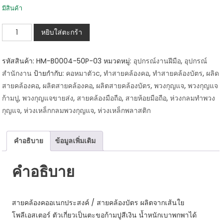
มีสินค้า
จำนวน
หยิบใส่ตะกร้า
HM-
B0004-
รหัสสินค้า:
HM-B0004-50P-03
หมวดหมู่:
อุปกรณ์งานฝีมือ
,
อุปกรณ์
50P-
สำนักงาน
ป้ายกำกับ:
คอหมาตัวc
,
ทำสายคล้องคอ
,
ทำสายคล้องบัตร
,
ผลิด
03
สายคล้องคอ
,
ผลิตสายคล้องคอ
,
ผลิตสายคล้องบัตร
,
พวงกุญแจ
,
พวงกุญแจ
สาย
ก้ามปู
,
พวงกุญแจขายส่ง
,
สายคล้องมือถือ
,
สายห้อยมือถือ
,
ห่วงกลมทำพวง
คล้อง
กุญแจ
,
ห่วงเหล็กกลมพวงกุญแจ
,
ห่วงเหล็กพลาสติก
บัตร
/
สาย
คำอธิบาย
ข้อมูลเพิ่มเติม
คล้อง
คอ
คำอธิบาย
สีน้ำเงิน
(แพ็ค
สายคล้องคออเนกประสงค์ / สายคล้องบัตร ผลิตจากเส้นใย
50
โพลีเอสเตอร์ ตัวเกี่ยวเป็นตะขอก้ามปูสีเงิน น้ำหนักเบาพกพาได้
เส้น)