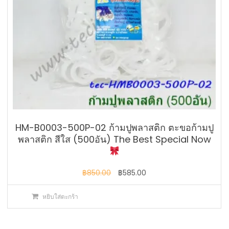
HM-B0003-500P-02 ก้ามปูพลาสติก ตะขอก้ามปู
พลาสติก สีใส (500อัน) The Best Special Now
Original
Current
฿
850.00
฿
585.00
price
price
หยิบใส่ตะกร้า
was:
is:
฿850.00.
฿585.00.