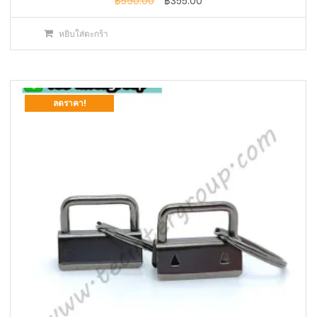
Original
Current
฿
590.00
฿
355.00
price
price
หยิบใส่ตะกร้า
was:
is:
฿590.00.
฿355.00.
ลดราคา!