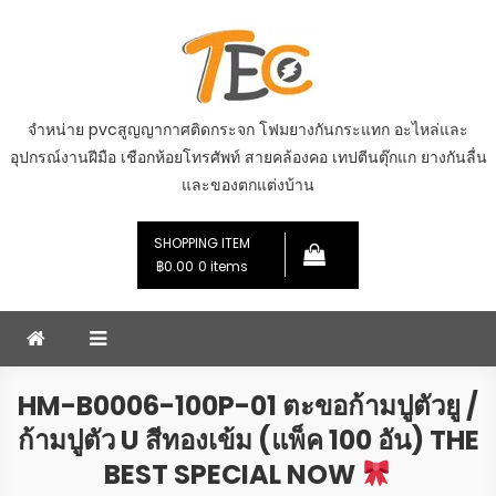
Skip
to
content
จำหน่าย pvcสูญญากาศติดกระจก โฟมยางกันกระแทก อะไหล่และ
อุปกรณ์งานฝีมือ เชือกห้อยโทรศัพท์ สายคล้องคอ เทปตีนตุ๊กแก ยางกันลื่น
และของตกแต่งบ้าน
SHOPPING ITEM
฿0.00
0 items
HM-B0006-100P-01 ตะขอก้ามปูตัวยู /
ก้ามปูตัว U สีทองเข้ม (แพ็ค 100 อัน) THE
BEST SPECIAL NOW