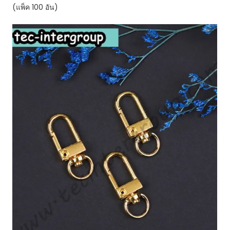
(แพ็ค 100 อัน)
อัน)
The
Best
Special
Now
ชิ้น