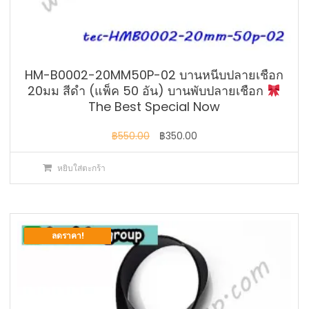
HM-B0002-20MM50P-02 บานหนีบปลายเชือก
20มม สีดำ (แพ็ค 50 อัน) บานพับปลายเชือก
The Best Special Now
Original
Current
฿
550.00
฿
350.00
price
price
หยิบใส่ตะกร้า
was:
is:
฿550.00.
฿350.00.
ลดราคา!