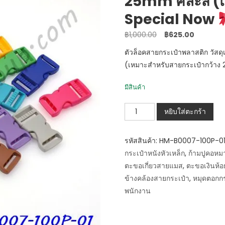
25mm คละสี (แพ
Special Now
Original
Current
฿
1,000.00
฿
625.00
price
price
ตัวล็อคสายกระเป๋าพลาสติก วั
was:
is:
(เหมาะสำหรับสายกระเป๋ากว้า
฿1,000.00.
฿625.00.
มีสินค้า
จำนวน
หยิบใส่ตะกร้า
HM-
B0007-
รหัสสินค้า:
HM-B0007-100P-0
100P-
กระเป๋าหนังหัวเหล็ก
,
ก้ามปูคอหมา
01
ตะขอเกี่ยวสายแมส
,
ตะขอเงินห้อ
ตัว
ข้างคล้องสายกระเป๋า
,
หมุดตอกกร
ล็อค
พนักงาน
กระเป๋า
พลาสติก
25mm