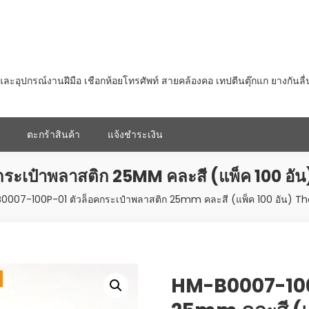
ุปกรณ์งานฝีมือ เชือกห้อยโทรศัพท์ สายคล้องคอ เทปตีนตุ๊กแก ยางกันลื
ตะกร้าสินค้า
แจ้งชำระเงิน
ระเป๋าพลาสติก 25MM คละสี (แพ็ค 100 อ
0007-100P-01 ตัวล็อคกระเป๋าพลาสติก 25mm คละสี (แพ็ค 100 อัน) T
HM-B0007-100P